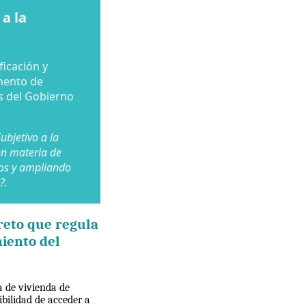
a la
ficación y
mento de
es del Gobierno
ubjetivo a la
en materia de
vos y ampliando
?.
reto que regula
miento del
a de vivienda de
ibilidad de acceder a