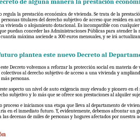
ecreto de alguna manera la prestación económi
to regula la prestación económica de vivienda. Se trata de la prestaci
s personas titulares del derecho subjetivo de acceso que residen en 
na vivienda o alojamiento dotacional. Es incompatible con cualquier 
ue puedan conceder las Administraciones Públicas para atender la
u cuantía máxima asciende a 300 euros mensuales, y se irá actualiza
futuro plantea este nuevo Decreto al Departam
este Decreto volvemos a reforzar la protección social en materia de 
olectivos al derecho subjetivo de acceso a una vivienda y ampliando
a más personas.
ste aspecto un nivel de auto exigencia muy elevado y pionero en el 
cho subjetivo y lo más que se ofrece son prestaciones al alquiler suje
mo proceso e iniciamos una etapa que lleva al departamento de vivie
ria en el inmediato futuro. Y, evidentemente, debemos afrontar un g
a las decenas de miles de personas y hogares afectados por nuestra a
ón