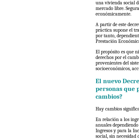
una vivienda social d
mercado libre. Segura
económicamente.
A partir de este decr
práctica supone el tr
por tanto, dependien
Prestación Económica
El propósito es que n
derechos por el cambi
provenientes del siste
socioeconómicos, acce
El nuevo Decre
personas que p
cambios?
Hay cambios significa
En relación a los ing
anuales dependiendo d
Ingresos y para la In
social, sin necesidad