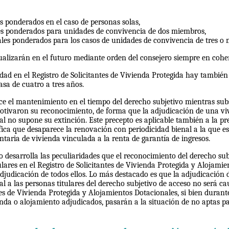
s ponderados en el caso de personas solas,
es ponderados para unidades de convivencia de dos miembros,
ales ponderados para los casos de unidades de convivencia de tres o
ualizarán en el futuro mediante orden del consejero siempre en cohe
dad en el Registro de Solicitantes de Vivienda Protegida hay tambié
asa de cuatro a tres años.
ece el mantenimiento en el tiempo del derecho subjetivo mientras subs
otivaron su reconocimiento, de forma que la adjudicación de una vi
l no supone su extinción. Este precepto es aplicable también a la p
ifica que desaparece la renovación con periodicidad bienal a la que e
aria de vivienda vinculada a la renta de garantía de ingresos.
o desarrolla las peculiaridades que el reconocimiento del derecho subj
tulares en el Registro de Solicitantes de Vivienda Protegida y Alojami
djudicación de todos ellos. Lo más destacado es que la adjudicación 
l a las personas titulares del derecho subjetivo de acceso no será ca
tes de Vivienda Protegida y Alojamientos Dotacionales, si bien durant
nda o alojamiento adjudicados, pasarán a la situación de no aptas p