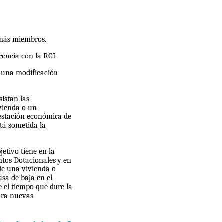
 más miembros.
rencia con la RGI.
n una modificación
istan las
vienda o un
restación económica de
stá sometida la
etivo tiene en la
entos Dotacionales y en
de una vivienda o
usa de baja en el
e el tiempo que dure la
ara nuevas