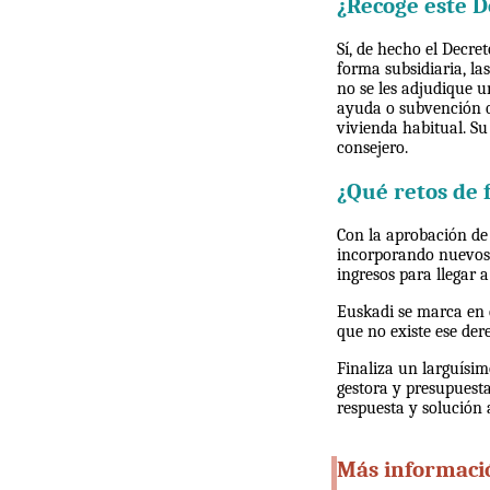
¿Recoge este D
Sí, de hecho el Decre
forma subsidiaria, la
no se les adjudique u
ayuda o subvención q
vivienda habitual. S
consejero.
¿Qué retos de 
Con la aprobación de 
incorporando nuevos c
ingresos para llegar 
Euskadi se marca en e
que no existe ese dere
Finaliza un larguísi
gestora y presupuesta
respuesta y solución 
Más informaci