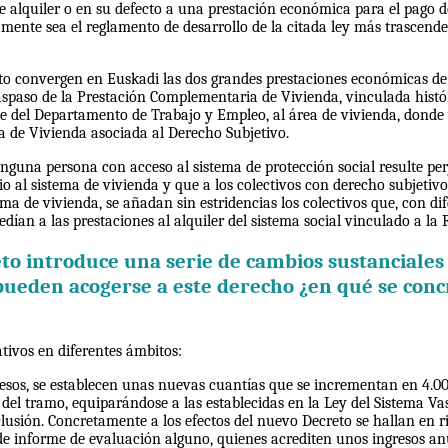
e alquiler o en su defecto a una prestación económica para el pago de
mente sea el reglamento de desarrollo de la citada ley más trascende
eto convergen en Euskadi las dos grandes prestaciones económicas de 
aspaso de la Prestación Complementaria de Vivienda, vinculada histó
te del Departamento de Trabajo y Empleo, al área de vivienda, donde
 de Vivienda asociada al Derecho Subjetivo.
inguna persona con acceso al sistema de protección social resulte pe
o al sistema de vivienda y que a los colectivos con derecho subjetiv
ma de vivienda, se añadan sin estridencias los colectivos que, con dif
dían a las prestaciones al alquiler del sistema social vinculado a la 
to introduce una serie de cambios sustanciales 
ueden acogerse a este derecho ¿en qué se conc
tivos en diferentes ámbitos:
resos, se establecen unas nuevas cuantías que se incrementan en 4.0
el tramo, equiparándose a las establecidas en la Ley del Sistema Va
clusión. Concretamente a los efectos del nuevo Decreto se hallan en r
 de informe de evaluación alguno, quienes acrediten unos ingresos a