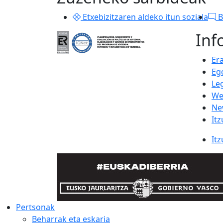
Etxebizitzaren aldeko itun soziala
B
Inf
Er
Eg
Le
We
Ne
Itz
Itz
Pertsonak
Beharrak eta eskaria