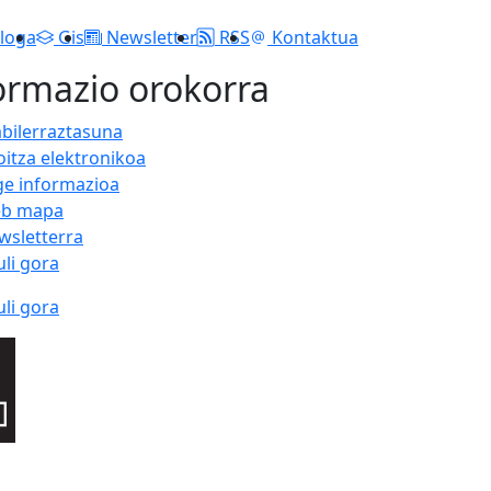
loga
Gis
Newsletter
RSS
Kontaktua
ormazio orokorra
abilerraztasuna
oitza elektronikoa
ge informazioa
b mapa
wsletterra
uli gora
uli gora