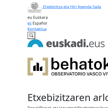
Etxebizitza eta Hiri Agenda Saila
eu
Euskara
es
Español
Kontaktua
Etxebizitzaren arl