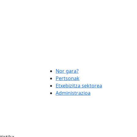
Nor gara?
Pertsonak
Etxebizitza sektorea
Administrazioa