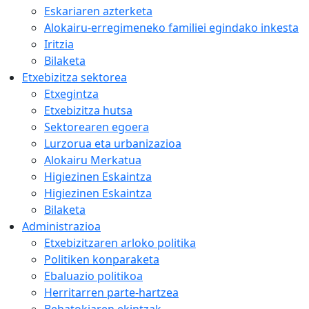
Eskariaren azterketa
Alokairu-erregimeneko familiei egindako inkesta
Iritzia
Bilaketa
Etxebizitza sektorea
Etxegintza
Etxebizitza hutsa
Sektorearen egoera
Lurzorua eta urbanizazioa
Alokairu Merkatua
Higiezinen Eskaintza
Higiezinen Eskaintza
Bilaketa
Administrazioa
Etxebizitzaren arloko politika
Politiken konparaketa
Ebaluazio politikoa
Herritarren parte-hartzea