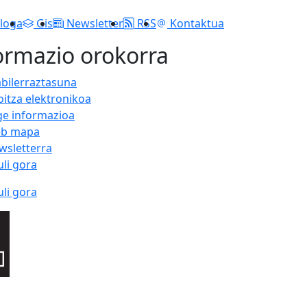
loga
Gis
Newsletter
RSS
Kontaktua
ormazio orokorra
abilerraztasuna
oitza elektronikoa
ge informazioa
b mapa
wsletterra
uli gora
uli gora