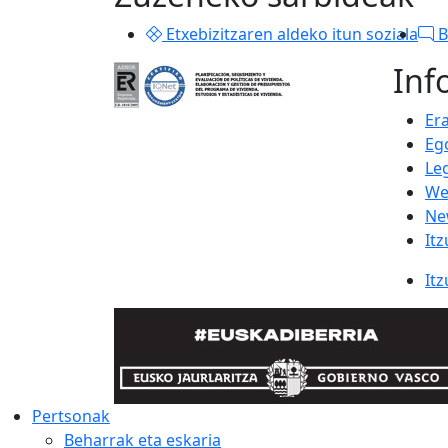
Etxebizitzaren aldeko itun soziala
B
Inf
Er
Eg
Le
We
Ne
Itz
Itz
Pertsonak
Beharrak eta eskaria