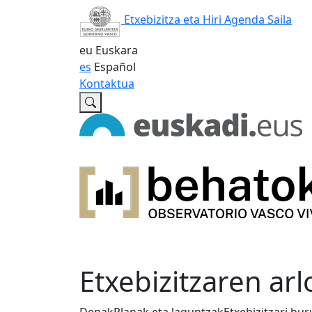
Etxebizitza eta Hiri Agenda Saila
eu
Euskara
es
Español
Kontaktua
Etxebizitzaren arl