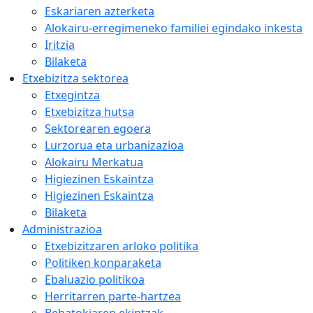
Eskariaren azterketa
Alokairu-erregimeneko familiei egindako inkesta
Iritzia
Bilaketa
Etxebizitza sektorea
Etxegintza
Etxebizitza hutsa
Sektorearen egoera
Lurzorua eta urbanizazioa
Alokairu Merkatua
Higiezinen Eskaintza
Higiezinen Eskaintza
Bilaketa
Administrazioa
Etxebizitzaren arloko politika
Politiken konparaketa
Ebaluazio politikoa
Herritarren parte-hartzea