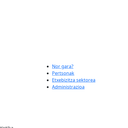
Nor gara?
Pertsonak
Etxebizitza sektorea
Administrazioa