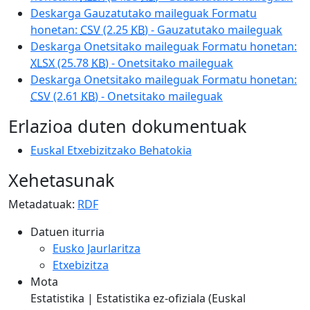
Deskarga Gauzatutako maileguak Formatu
honetan:
CSV
(2.25
KB
) - Gauzatutako maileguak
Deskarga Onetsitako maileguak Formatu honetan:
XLSX
(25.78
KB
) - Onetsitako maileguak
Deskarga Onetsitako maileguak Formatu honetan:
CSV
(2.61
KB
) - Onetsitako maileguak
Erlazioa duten dokumentuak
Euskal Etxebizitzako Behatokia
Xehetasunak
Metadatuak:
RDF
Datuen iturria
Eusko Jaurlaritza
Etxebizitza
Mota
Estatistika | Estatistika ez-ofiziala (Euskal