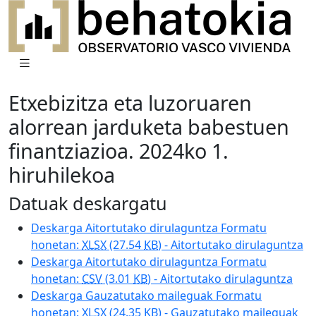
Etxebizitza eta luzoruaren
alorrean jarduketa babestuen
finantziazioa. 2024ko 1.
hiruhilekoa
Datuak deskargatu
Deskarga Aitortutako dirulaguntza Formatu
honetan:
XLSX
(27.54
KB
) - Aitortutako dirulaguntza
Deskarga Aitortutako dirulaguntza Formatu
honetan:
CSV
(3.01
KB
) - Aitortutako dirulaguntza
Deskarga Gauzatutako maileguak Formatu
honetan:
XLSX
(24.35
KB
) - Gauzatutako maileguak