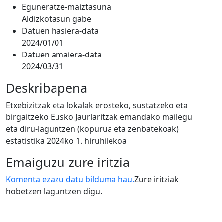
Eguneratze-maiztasuna
Aldizkotasun gabe
Datuen hasiera-data
2024/01/01
Datuen amaiera-data
2024/03/31
Deskribapena
Etxebizitzak eta lokalak erosteko, sustatzeko eta
birgaitzeko Eusko Jaurlaritzak emandako mailegu
eta diru-laguntzen (kopurua eta zenbatekoak)
estatistika 2024ko 1. hiruhilekoa
Emaiguzu zure iritzia
Komenta ezazu datu bilduma hau.
Zure iritziak
hobetzen laguntzen digu.