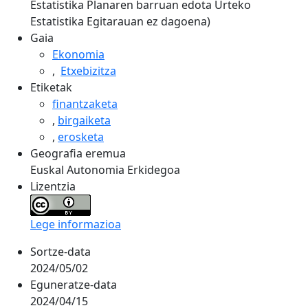
Estatistika Planaren barruan edota Urteko
Estatistika Egitarauan ez dagoena)
Gaia
Ekonomia
,
Etxebizitza
Etiketak
finantzaketa
,
birgaiketa
,
erosketa
Geografia eremua
Euskal Autonomia Erkidegoa
Lizentzia
Lege informazioa
Sortze-data
2024/05/02
Eguneratze-data
2024/04/15