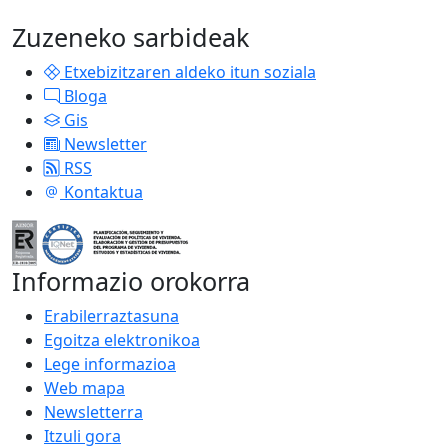
Zuzeneko sarbideak
Etxebizitzaren aldeko itun soziala
Bloga
Gis
Newsletter
RSS
Kontaktua
Informazio orokorra
Erabilerraztasuna
Egoitza elektronikoa
Lege informazioa
Web mapa
Newsletterra
Itzuli gora