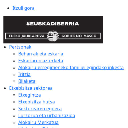
Itzuli gora
Pertsonak
Beharrak eta eskaria
Eskariaren azterketa
Alokairu-erregimeneko familiei egindako inkesta
Iritzia
Bilaketa
Etxebizitza sektorea
Etxegintza
Etxebizitza hutsa
Sektorearen egoera
Lurzorua eta urbanizazioa
Alokairu Merkatua