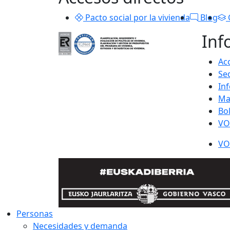
Pacto social por la vivienda
Blog
Inf
Acc
Se
In
Ma
Bo
VO
VO
Personas
Necesidades y demanda