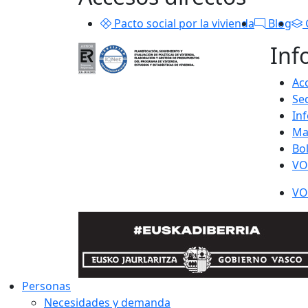
Pacto social por la vivienda
Blog
Inf
Acc
Se
In
Ma
Bo
VO
VO
Personas
Necesidades y demanda