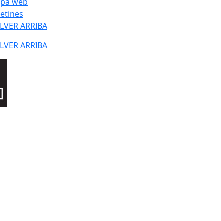
pa web
letines
LVER ARRIBA
LVER ARRIBA