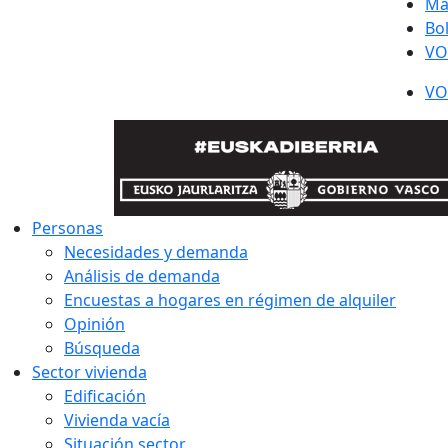
Ma
Bo
VO
VO
Personas
Necesidades y demanda
Análisis de demanda
Encuestas a hogares en régimen de alquiler
Opinión
Búsqueda
Sector vivienda
Edificación
Vivienda vacía
Situación sector