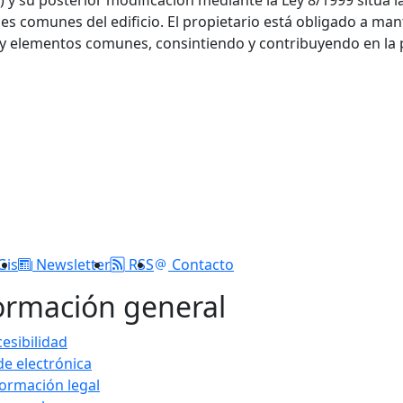
 y su posterior modificación mediante la Ley 8/1999 sitúa l
nes comunes del edificio. El propietario está obligado a m
s y elementos comunes, consintiendo y contribuyendo en la 
Gis
Newsletter
RSS
Contacto
ormación general
esibilidad
de electrónica
formación legal