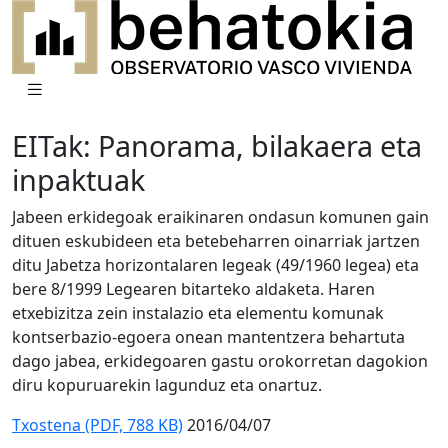
EITak: Panorama, bilakaera eta
inpaktuak
Jabeen erkidegoak eraikinaren ondasun komunen gain
dituen eskubideen eta betebeharren oinarriak jartzen
ditu Jabetza horizontalaren legeak (49/1960 legea) eta
bere 8/1999 Legearen bitarteko aldaketa. Haren
etxebizitza zein instalazio eta elementu komunak
kontserbazio-egoera onean mantentzera behartuta
dago jabea, erkidegoaren gastu orokorretan dagokion
diru kopuruarekin lagunduz eta onartuz.
Txostena (PDF, 788 KB)
2016/04/07