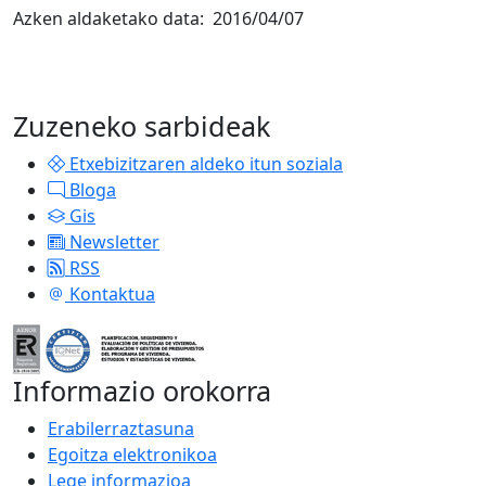
Azken aldaketako data: 2016/04/07
Zuzeneko sarbideak
Etxebizitzaren aldeko itun soziala
Bloga
Gis
Newsletter
RSS
Kontaktua
Informazio orokorra
Erabilerraztasuna
Egoitza elektronikoa
Lege informazioa