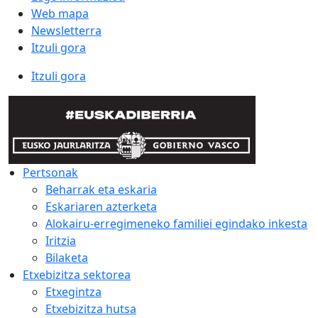
Web mapa
Newsletterra
Itzuli gora
Itzuli gora
Pertsonak
Beharrak eta eskaria
Eskariaren azterketa
Alokairu-erregimeneko familiei egindako inkesta
Iritzia
Bilaketa
Etxebizitza sektorea
Etxegintza
Etxebizitza hutsa