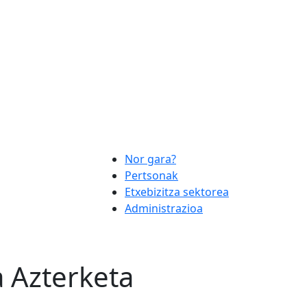
Nor gara?
Pertsonak
Etxebizitza sektorea
Administrazioa
 Azterketa