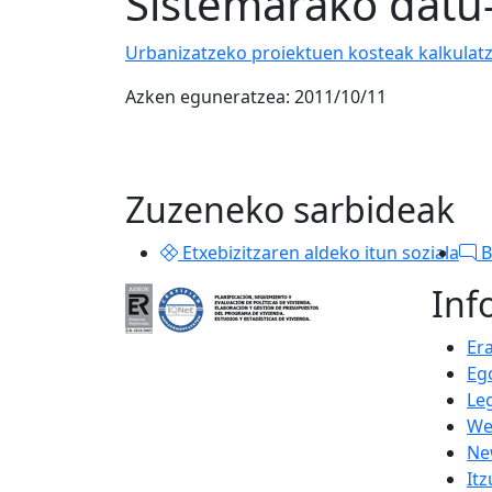
Sistemarako datu
Urbanizatzeko proiektuen kosteak kalkulat
Azken eguneratzea: 2011/10/11
Zuzeneko sarbideak
Etxebizitzaren aldeko itun soziala
B
Inf
Er
Eg
Le
We
Ne
Itz