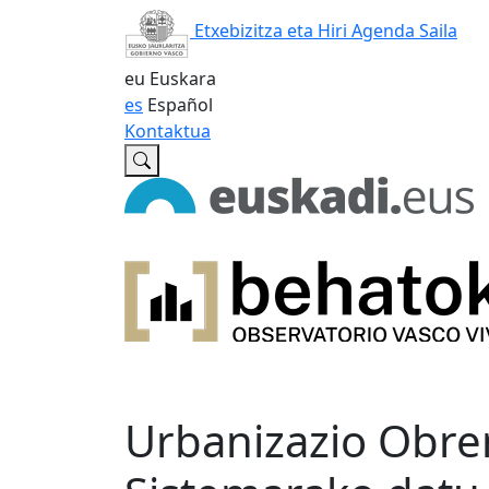
Etxebizitza eta Hiri Agenda Saila
eu
Euskara
es
Español
Kontaktua
Urbanizazio Obre