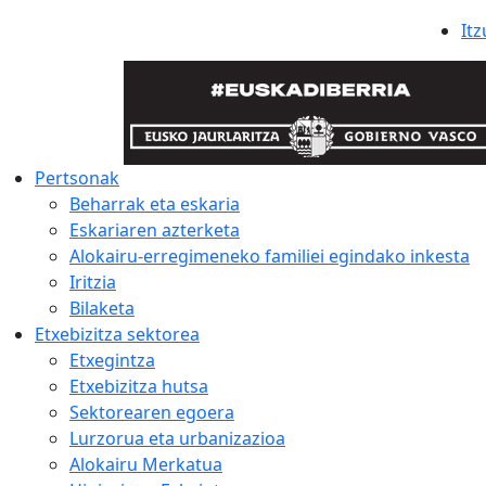
Itz
Pertsonak
Beharrak eta eskaria
Eskariaren azterketa
Alokairu-erregimeneko familiei egindako inkesta
Iritzia
Bilaketa
Etxebizitza sektorea
Etxegintza
Etxebizitza hutsa
Sektorearen egoera
Lurzorua eta urbanizazioa
Alokairu Merkatua