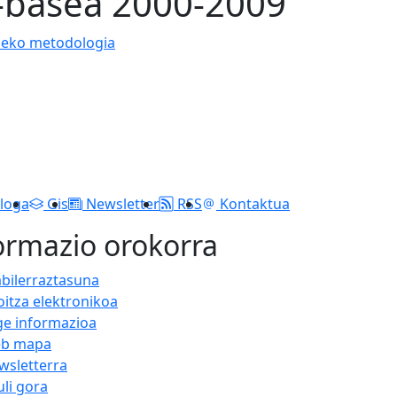
-basea 2000-2009
zeko metodologia
loga
Gis
Newsletter
RSS
Kontaktua
ormazio orokorra
abilerraztasuna
oitza elektronikoa
ge informazioa
b mapa
wsletterra
uli gora