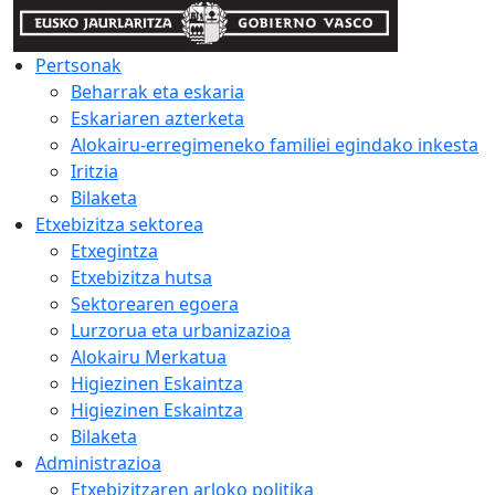
Pertsonak
Beharrak eta eskaria
Eskariaren azterketa
Alokairu-erregimeneko familiei egindako inkesta
Iritzia
Bilaketa
Etxebizitza sektorea
Etxegintza
Etxebizitza hutsa
Sektorearen egoera
Lurzorua eta urbanizazioa
Alokairu Merkatua
Higiezinen Eskaintza
Higiezinen Eskaintza
Bilaketa
Administrazioa
Etxebizitzaren arloko politika