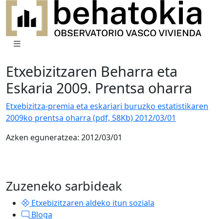
Etxebizitzaren Beharra eta
Eskaria 2009. Prentsa oharra
Etxebizitza-premia eta eskariari buruzko estatistikaren
2009ko prentsa oharra (pdf, 58Kb) 2012/03/01
Azken eguneratzea: 2012/03/01
Zuzeneko sarbideak
Etxebizitzaren aldeko itun soziala
Bloga