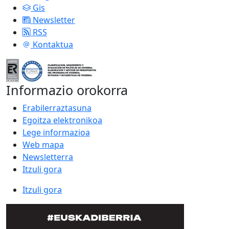
Gis
Newsletter
RSS
Kontaktua
Informazio orokorra
Erabilerraztasuna
Egoitza elektronikoa
Lege informazioa
Web mapa
Newsletterra
Itzuli gora
Itzuli gora