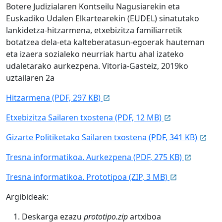
Botere Judizialaren Kontseilu Nagusiarekin eta
Euskadiko Udalen Elkartearekin (EUDEL) sinatutako
lankidetza-hitzarmena, etxebizitza familiarretik
botatzea dela-eta kalteberatasun-egoerak hauteman
eta izaera sozialeko neurriak hartu ahal izateko
udaletarako aurkezpena. Vitoria-Gasteiz, 2019ko
uztailaren 2a
Hitzarmena (PDF, 297 KB)
Etxebizitza Sailaren txostena (PDF, 12 MB)
Gizarte Politiketako Sailaren txostena (PDF, 341 KB)
Tresna informatikoa. Aurkezpena (PDF, 275 KB)
Tresna informatikoa. Prototipoa (ZIP, 3 MB)
Argibideak:
Deskarga ezazu
prototipo.zip
artxiboa