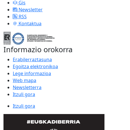
Gis
Newsletter
RSS
Kontaktua
Informazio orokorra
Erabilerraztasuna
Egoitza elektronikoa
Lege informazioa
Web mapa
Newsletterra
Itzuli gora
Itzuli gora