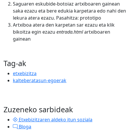
Saguaren eskubide-botoiaz artxiboaren gainean
saka ezazu eta bere edukia karpetara edo nahi den
lekura atera ezazu. Pasahitza: prototipo
Artxiboa atera den karpetan sar ezazu eta klik
bikoitza egin ezazu
entrada.html
artxiboaren
gainean
Tag-ak
etxebizitza
kalteberatasun-egoerak
Zuzeneko sarbideak
Etxebizitzaren aldeko itun soziala
Bloga