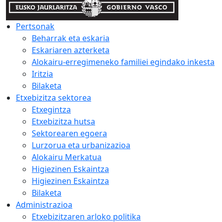
Pertsonak
Beharrak eta eskaria
Eskariaren azterketa
Alokairu-erregimeneko familiei egindako inkesta
Iritzia
Bilaketa
Etxebizitza sektorea
Etxegintza
Etxebizitza hutsa
Sektorearen egoera
Lurzorua eta urbanizazioa
Alokairu Merkatua
Higiezinen Eskaintza
Higiezinen Eskaintza
Bilaketa
Administrazioa
Etxebizitzaren arloko politika