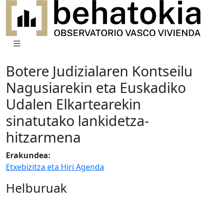
Botere Judizialaren Kontseilu
Nagusiarekin eta Euskadiko
Udalen Elkartearekin
sinatutako lankidetza-
hitzarmena
Erakundea:
Etxebizitza eta Hiri Agenda
Helburuak