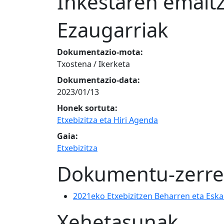
Inkestaren emait
Ezaugarriak
Dokumentazio-mota:
Txostena / Ikerketa
Dokumentazio-data:
2023/01/13
Honek sortuta:
Etxebizitza eta Hiri Agenda
Gaia:
Etxebizitza
Dokumentu-zerr
2021eko Etxebizitzen Beharren eta Eska
Xehetasunak