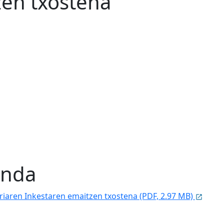
zen txostena
enda
riaren Inkestaren emaitzen txostena (PDF, 2.97 MB)