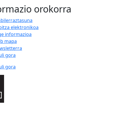
ormazio orokorra
abilerraztasuna
oitza elektronikoa
ge informazioa
b mapa
wsletterra
uli gora
uli gora