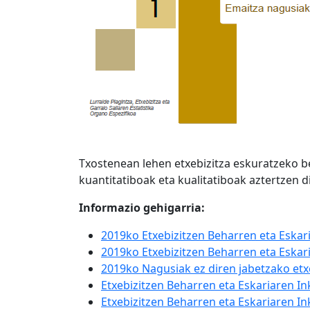
Txostenean lehen etxebizitza eskuratzeko be
kuantitatiboak eta kualitatiboak aztertzen d
Informazio gehigarria:
2019ko Etxebizitzen Beharren eta Eskari
2019ko Etxebizitzen Beharren eta Eskar
2019ko Nagusiak ez diren jabetzako etx
Etxebizitzen Beharren eta Eskariaren I
Etxebizitzen Beharren eta Eskariaren In