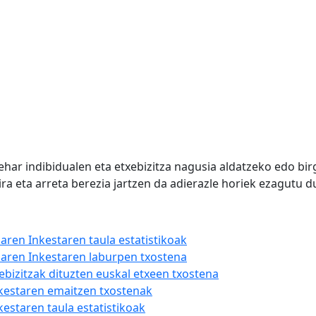
har indibidualen eta etxebizitza nagusia aldatzeko edo bir
ira eta arreta berezia jartzen da adierazle horiek ezagutu 
aren Inkestaren taula estatistikoak
iaren Inkestaren laburpen txostena
ebizitzak dituzten euskal etxeen txostena
nkestaren emaitzen txostenak
kestaren taula estatistikoak