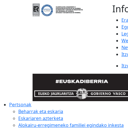
Inf
Er
Eg
Le
We
Ne
Itz
Itz
Pertsonak
Beharrak eta eskaria
Eskariaren azterketa
Alokairu-erregimeneko familiei egindako inkesta