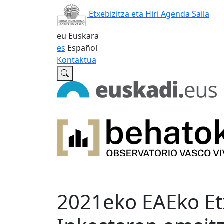
Etxebizitza eta Hiri Agenda Saila
eu
Euskara
es
Español
Kontaktua
2021eko EAEko Etx