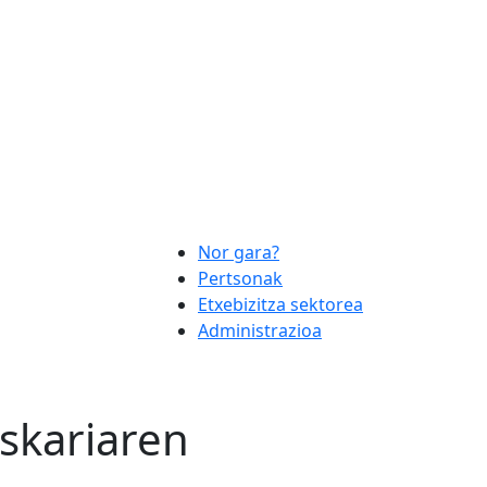
Nor gara?
Pertsonak
Etxebizitza sektorea
Administrazioa
skariaren