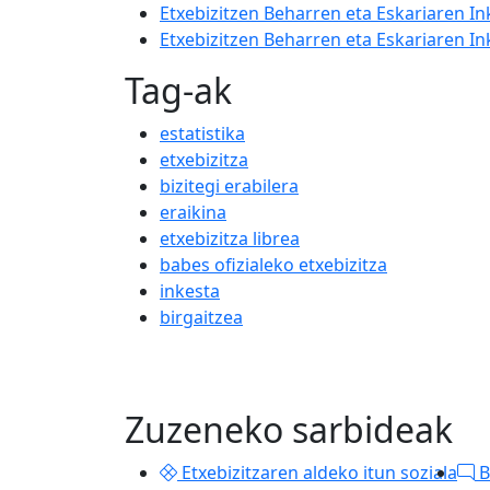
Etxebizitzen Beharren eta Eskariaren In
Etxebizitzen Beharren eta Eskariaren I
Tag-ak
estatistika
etxebizitza
bizitegi erabilera
eraikina
etxebizitza librea
babes ofizialeko etxebizitza
inkesta
birgaitzea
Zuzeneko sarbideak
Etxebizitzaren aldeko itun soziala
B