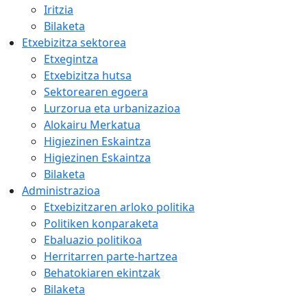
Iritzia
Bilaketa
Etxebizitza sektorea
Etxegintza
Etxebizitza hutsa
Sektorearen egoera
Lurzorua eta urbanizazioa
Alokairu Merkatua
Higiezinen Eskaintza
Higiezinen Eskaintza
Bilaketa
Administrazioa
Etxebizitzaren arloko politika
Politiken konparaketa
Ebaluazio politikoa
Herritarren parte-hartzea
Behatokiaren ekintzak
Bilaketa