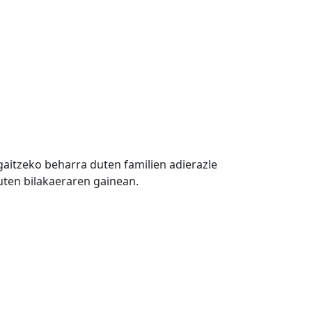
gaitzeko beharra duten familien adierazle
duten bilakaeraren gainean.