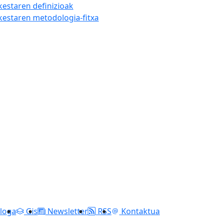
kestaren definizioak
nkestaren metodologia-fitxa
loga
Gis
Newsletter
RSS
Kontaktua