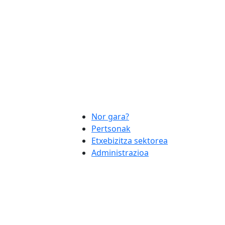
Nor gara?
Pertsonak
Etxebizitza sektorea
Administrazioa