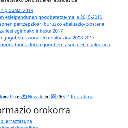
 arretarako zerbitzuaren ebaluazioa
n globala. 2019
uen esleipendunen gogobetetze-maila 2015-2019
onen pertzepzioari buruzko ebaluazio-txostena
zaileei egindako inkesta 2017
en gogobetetasunaren ebaluazioa 2008-2017
n onuradunek duten gogobetetasunaren ebaluazioa
loga
Gis
Newsletter
RSS
Kontaktua
ormazio orokorra
abilerraztasuna