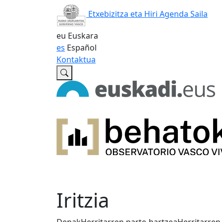
Etxebizitza eta Hiri Agenda Saila
eu
Euskara
es
Español
Kontaktua
Iritzia