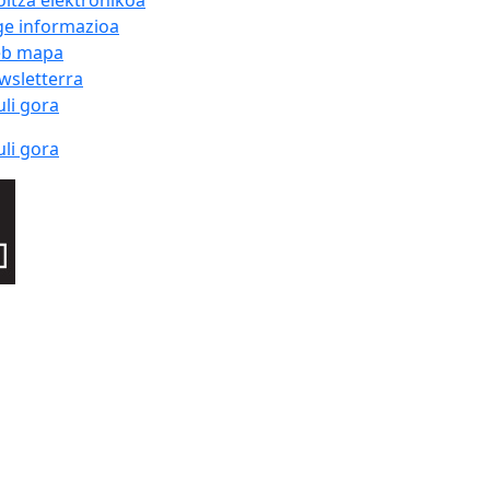
oitza elektronikoa
ge informazioa
b mapa
wsletterra
uli gora
uli gora