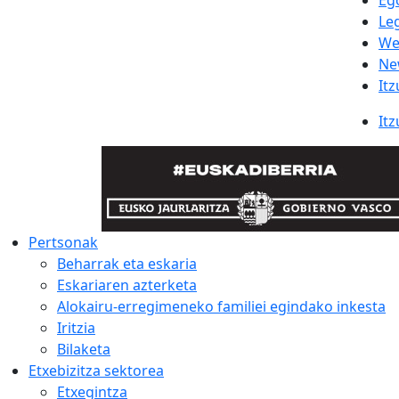
Eg
Le
We
Ne
Itz
Itz
Pertsonak
Beharrak eta eskaria
Eskariaren azterketa
Alokairu-erregimeneko familiei egindako inkesta
Iritzia
Bilaketa
Etxebizitza sektorea
Etxegintza