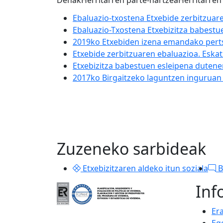
Denak
Herritarren parte-hartzea
Herritarren
Ebaluazio-txostena Etxebide zerbitzuare
Ebaluazio-Txostena Etxebizitza babest
2019ko Etxebiden izena emandako perts
Etxebide zerbitzuaren ebaluazioa. Eskat
Etxebizitza babestuen esleipena duten
2017ko Birgaitzeko laguntzen ingurua
Zuzeneko sarbideak
Etxebizitzaren aldeko itun soziala
B
Inf
Er