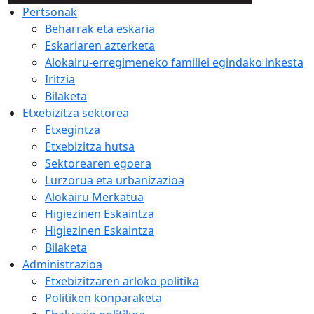
Pertsonak
Beharrak eta eskaria
Eskariaren azterketa
Alokairu-erregimeneko familiei egindako inkesta
Iritzia
Bilaketa
Etxebizitza sektorea
Etxegintza
Etxebizitza hutsa
Sektorearen egoera
Lurzorua eta urbanizazioa
Alokairu Merkatua
Higiezinen Eskaintza
Higiezinen Eskaintza
Bilaketa
Administrazioa
Etxebizitzaren arloko politika
Politiken konparaketa