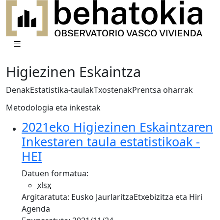
Higiezinen Eskaintza
Denak
Estatistika-taulak
Txostenak
Prentsa oharrak
Metodologia eta inkestak
2021eko Higiezinen Eskaintzaren
Inkestaren taula estatistikoak -
HEI
Datuen formatua:
xlsx
Argitaratuta:
Eusko Jaurlaritza
Etxebizitza eta Hiri
Agenda