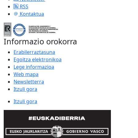
RSS
Kontaktua
Informazio orokorra
Erabilerraztasuna
Egoitza elektronikoa
Lege informazioa
Web mapa
Newsletterra
Itzuli gora
Itzuli gora