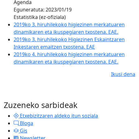
Agenda
Eguneratuta:
2023/01/19
Estatistika (ez-ofiziala)
2019ko 3. hiruhilekoko higiezinen merkatuaren
dinamikaren eta ikuspegiaren txostena. EAE.
2019ko 3. hiruhilekoko Higiezinen Eskaintzaren
Inkestaren emaitzen txostena. EAE
2019ko 4. hiruhilekoko higiezinen merkatuaren
dinamikaren eta ikuspegiaren txostena. EAE.
Ikusi dena
Zuzeneko sarbideak
Etxebizitzaren aldeko itun soziala
Bloga
Gis
Newsletter