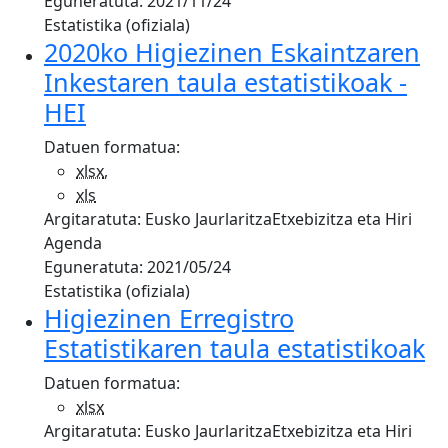
Eguneratuta:
2021/11/24
Estatistika (ofiziala)
2020ko Higiezinen Eskaintzaren
Inkestaren taula estatistikoak -
HEI
Datuen formatua:
xlsx
,
xls
Argitaratuta:
Eusko Jaurlaritza
Etxebizitza eta Hiri
Agenda
Eguneratuta:
2021/05/24
Estatistika (ofiziala)
Higiezinen Erregistro
Estatistikaren taula estatistikoak
Datuen formatua:
xlsx
Argitaratuta:
Eusko Jaurlaritza
Etxebizitza eta Hiri