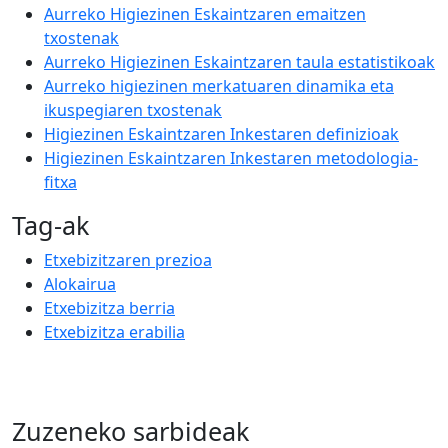
Aurreko Higiezinen Eskaintzaren emaitzen
txostenak
Aurreko Higiezinen Eskaintzaren taula estatistikoak
Aurreko higiezinen merkatuaren dinamika eta
ikuspegiaren txostenak
Higiezinen Eskaintzaren Inkestaren definizioak
Higiezinen Eskaintzaren Inkestaren metodologia-
fitxa
Tag-ak
Etxebizitzaren prezioa
Alokairua
Etxebizitza berria
Etxebizitza erabilia
Zuzeneko sarbideak