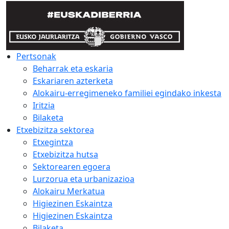
Pertsonak
Beharrak eta eskaria
Eskariaren azterketa
Alokairu-erregimeneko familiei egindako inkesta
Iritzia
Bilaketa
Etxebizitza sektorea
Etxegintza
Etxebizitza hutsa
Sektorearen egoera
Lurzorua eta urbanizazioa
Alokairu Merkatua
Higiezinen Eskaintza
Higiezinen Eskaintza
Bilaketa