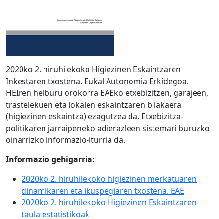
2020ko 2. hiruhilekoko Higiezinen Eskaintzaren
Inkestaren txostena. Eukal Autonomia Erkidegoa.
HEIren helburu orokorra EAEko etxebizitzen, garajeen,
trastelekuen eta lokalen eskaintzaren bilakaera
(higiezinen eskaintza) ezagutzea da. Etxebizitza-
politikaren jarraipeneko adierazleen sistemari buruzko
oinarrizko informazio-iturria da.
Informazio gehigarria:
2020ko 2. hiruhilekoko higiezinen merkatuaren
dinamikaren eta ikuspegiaren txostena. EAE
2020ko 2. hiruhilekoko Higiezinen Eskaintzaren
taula estatistikoak