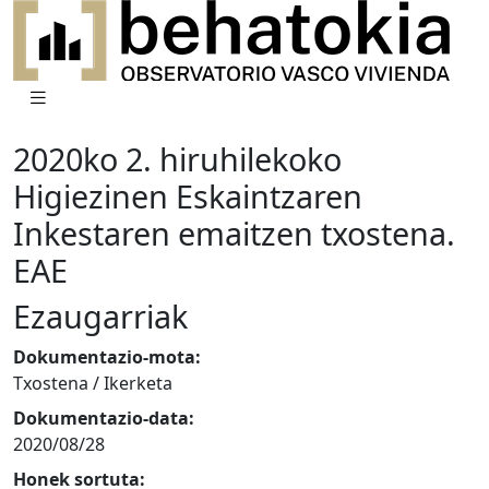
2020ko 2. hiruhilekoko
Higiezinen Eskaintzaren
Inkestaren emaitzen txostena.
EAE
Ezaugarriak
Dokumentazio-mota:
Txostena / Ikerketa
Dokumentazio-data:
2020/08/28
Honek sortuta: