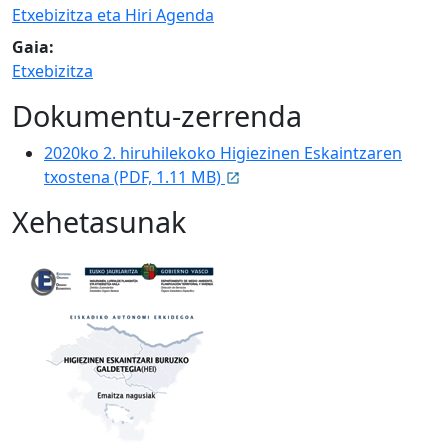
Etxebizitza eta Hiri Agenda
Gaia:
Etxebizitza
Dokumentu-zerrenda
2020ko 2. hiruhilekoko Higiezinen Eskaintzaren
txostena (PDF, 1.11 MB)
Xehetasunak