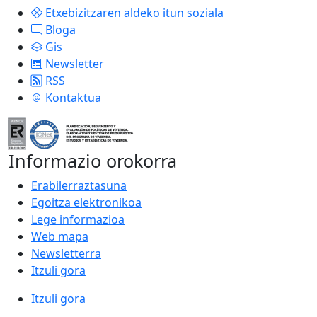
Etxebizitzaren aldeko itun soziala
Bloga
Gis
Newsletter
RSS
Kontaktua
Informazio orokorra
Erabilerraztasuna
Egoitza elektronikoa
Lege informazioa
Web mapa
Newsletterra
Itzuli gora
Itzuli gora