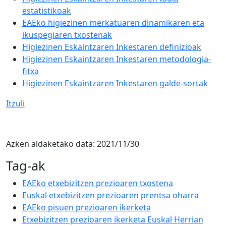
estatistikoak
EAEko higiezinen merkatuaren dinamikaren eta
ikuspegiaren txostenak
Higiezinen Eskaintzaren Inkestaren definizioak
Higiezinen Eskaintzaren Inkestaren metodologia-
fitxa
Higiezinen Eskaintzaren Inkestaren galde-sortak
Itzuli
Azken aldaketako data:
2021/11/30
Tag-ak
EAEko etxebizitzen prezioaren txostena
Euskal etxebizitzen prezioaren prentsa oharra
EAEko pisuen prezioaren ikerketa
Etxebizitzen prezioaren ikerketa Euskal Herrian