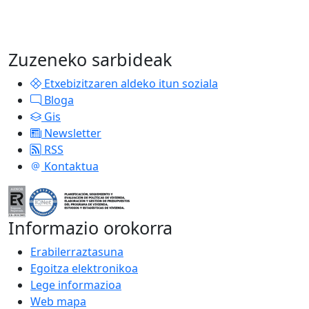
Zuzeneko sarbideak
Etxebizitzaren aldeko itun soziala
Bloga
Gis
Newsletter
RSS
Kontaktua
Informazio orokorra
Erabilerraztasuna
Egoitza elektronikoa
Lege informazioa
Web mapa