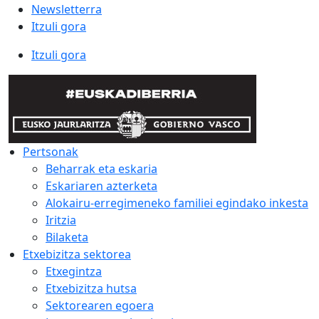
Newsletterra
Itzuli gora
Itzuli gora
Pertsonak
Beharrak eta eskaria
Eskariaren azterketa
Alokairu-erregimeneko familiei egindako inkesta
Iritzia
Bilaketa
Etxebizitza sektorea
Etxegintza
Etxebizitza hutsa
Sektorearen egoera