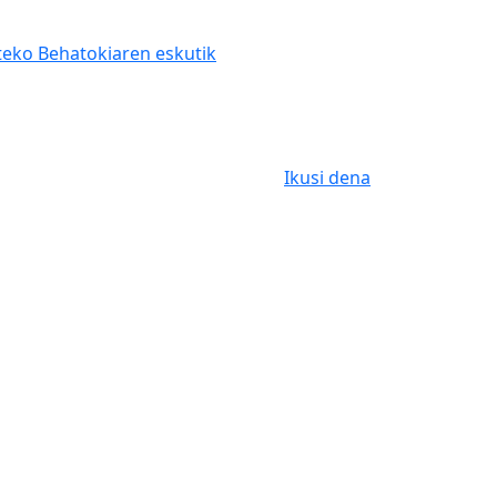
teko Behatokiaren eskutik
Ikusi dena