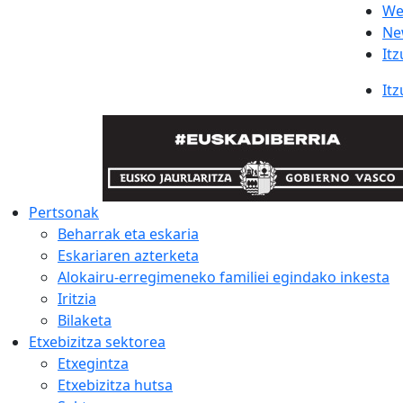
We
Ne
Itz
Itz
Pertsonak
Beharrak eta eskaria
Eskariaren azterketa
Alokairu-erregimeneko familiei egindako inkesta
Iritzia
Bilaketa
Etxebizitza sektorea
Etxegintza
Etxebizitza hutsa