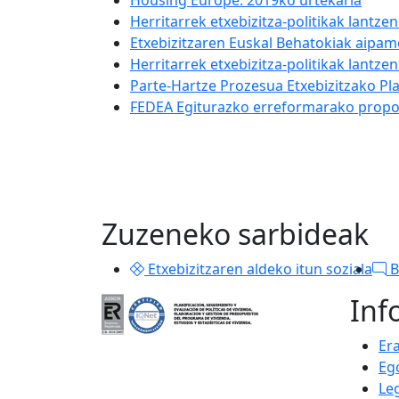
Housing Europe. 2019ko urtekaria
Herritarrek etxebizitza-politikak lantz
Etxebizitzaren Euskal Behatokiak aipam
Herritarrek etxebizitza-politikak lantz
Parte-Hartze Prozesua Etxebizitzako Pl
FEDEA Egiturazko erreformarako pro
Zuzeneko sarbideak
Etxebizitzaren aldeko itun soziala
B
Inf
Er
Eg
Le