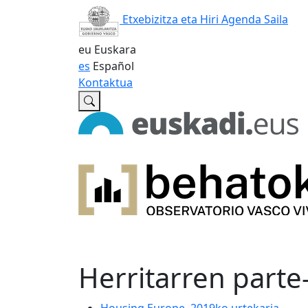
Etxebizitza eta Hiri Agenda Saila
eu
Euskara
es
Español
Kontaktua
Herritarren parte