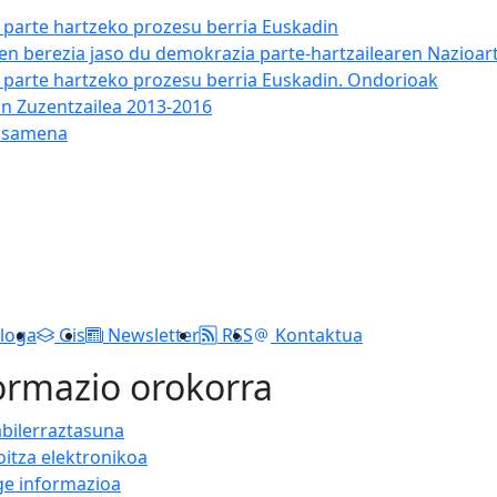
en parte hartzeko prozesu berria Euskadin
en berezia jaso du demokrazia parte-hartzailearen Nazioar
en parte hartzeko prozesu berria Euskadin. Ondorioak
an Zuzentzailea 2013-2016
posamena
loga
Gis
Newsletter
RSS
Kontaktua
ormazio orokorra
abilerraztasuna
oitza elektronikoa
ge informazioa