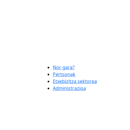
Nor gara?
Pertsonak
Etxebizitza sektorea
Administrazioa