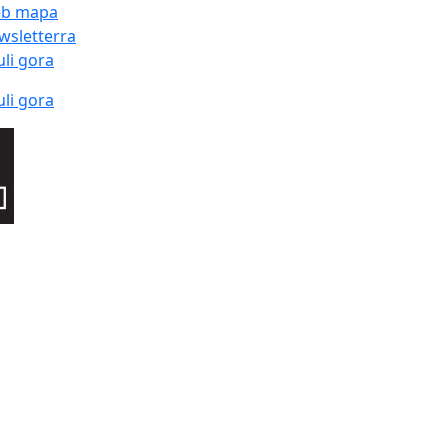
b mapa
wsletterra
uli gora
uli gora