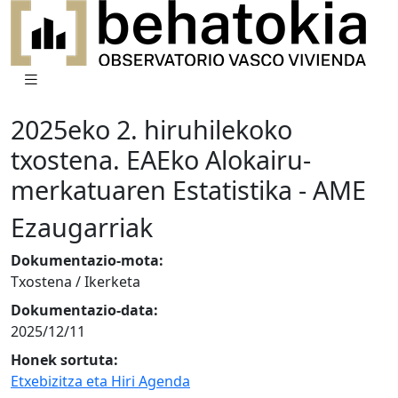
2025eko 2. hiruhilekoko
txostena. EAEko Alokairu-
merkatuaren Estatistika - AME
Ezaugarriak
Dokumentazio-mota:
Txostena / Ikerketa
Dokumentazio-data:
2025/12/11
Honek sortuta:
Etxebizitza eta Hiri Agenda