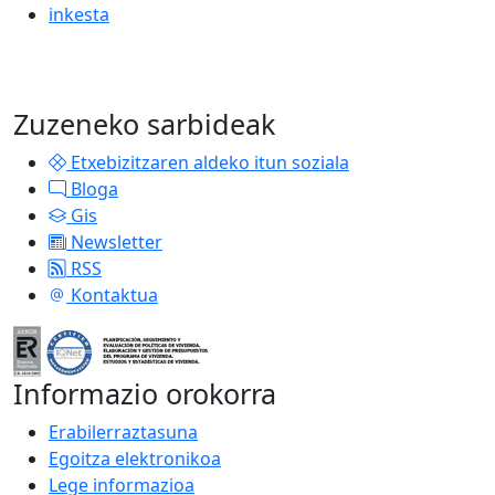
inkesta
Zuzeneko sarbideak
Etxebizitzaren aldeko itun soziala
Bloga
Gis
Newsletter
RSS
Kontaktua
Informazio orokorra
Erabilerraztasuna
Egoitza elektronikoa
Lege informazioa