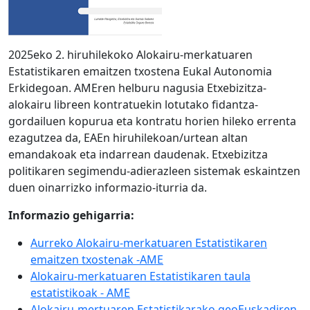
2025eko 2. hiruhilekoko Alokairu-merkatuaren
Estatistikaren emaitzen txostena Eukal Autonomia
Erkidegoan. AMEren helburu nagusia Etxebizitza-
alokairu libreen kontratuekin lotutako fidantza-
gordailuen kopurua eta kontratu horien hileko errenta
ezagutzea da, EAEn hiruhilekoan/urtean altan
emandakoak eta indarrean daudenak. Etxebizitza
politikaren segimendu-adierazleen sistemak eskaintzen
duen oinarrizko informazio-iturria da.
Informazio gehigarria:
Aurreko Alokairu-merkatuaren Estatistikaren
emaitzen txostenak -AME
Alokairu-merkatuaren Estatistikaren taula
estatistikoak - AME
Alokairu-mertuaren Estatistikarako geoEuskadiren