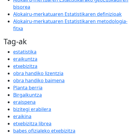
bisorea
Alokairu-merkatuaren Estatistikaren definizioak
Alokairu-merkatuaren Estatistikaren metodologia-
fitxa
Tag-ak
estatistika
eraikuntza
etxebizitza
obra handiko lizentzia
obra handiko baimena
Planta berria
Birgaikuntza
eraispena
bizitegi erabilera
eraikina
etxebizitza librea
babes ofizialeko etxebizitza