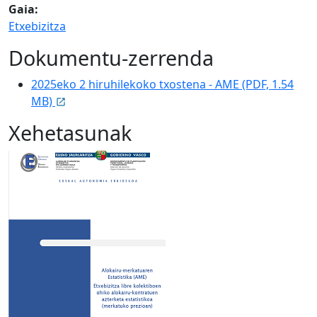
Gaia:
Etxebizitza
Dokumentu-zerrenda
2025eko 2 hiruhilekoko txostena - AME (PDF, 1.54
MB)
Xehetasunak