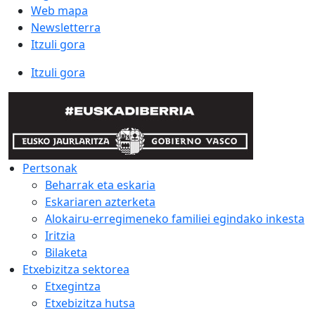
Web mapa
Newsletterra
Itzuli gora
Itzuli gora
Pertsonak
Beharrak eta eskaria
Eskariaren azterketa
Alokairu-erregimeneko familiei egindako inkesta
Iritzia
Bilaketa
Etxebizitza sektorea
Etxegintza
Etxebizitza hutsa