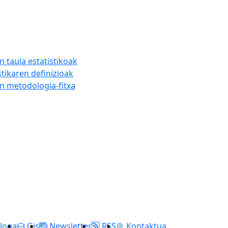
n taula estatistikoak
stikaren definizioak
en metodologia-fitxa
loga
Gis
Newsletter
RSS
Kontaktua