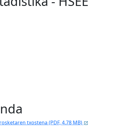
tadistika - HSEE
enda
erosketaren txostena (PDF, 4.78 MB)