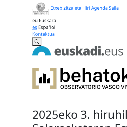
Etxebizitza eta Hiri Agenda Saila
eu
Euskara
es
Español
Kontaktua
2025eko 3. hiruhi