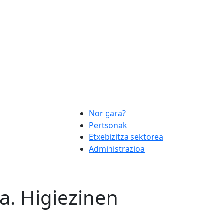
Nor gara?
Pertsonak
Etxebizitza sektorea
Administrazioa
a. Higiezinen