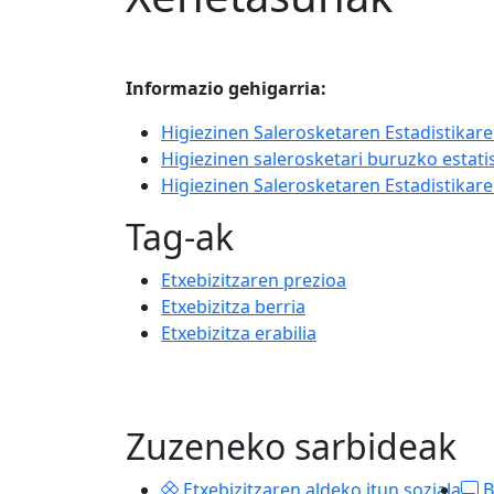
Informazio gehigarria:
Higiezinen Salerosketaren Estadistikare
Higiezinen salerosketari buruzko estati
Higiezinen Salerosketaren Estadistikar
Tag-ak
Etxebizitzaren prezioa
Etxebizitza berria
Etxebizitza erabilia
Zuzeneko sarbideak
Etxebizitzaren aldeko itun soziala
B