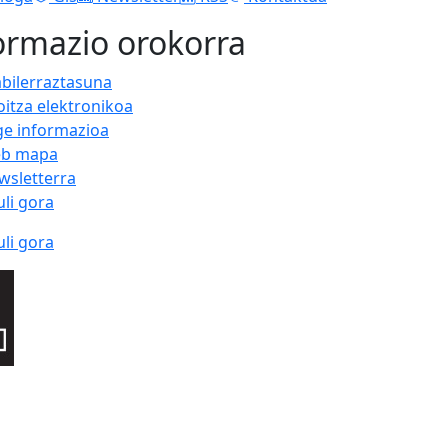
ormazio orokorra
abilerraztasuna
oitza elektronikoa
ge informazioa
b mapa
wsletterra
uli gora
uli gora