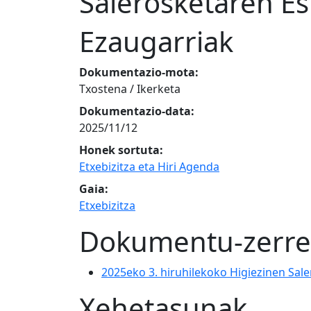
Salerosketaren Es
Ezaugarriak
Dokumentazio-mota:
Txostena / Ikerketa
Dokumentazio-data:
2025/11/12
Honek sortuta:
Etxebizitza eta Hiri Agenda
Gaia:
Etxebizitza
Dokumentu-zerr
2025eko 3. hiruhilekoko Higiezinen Sal
Xehetasunak