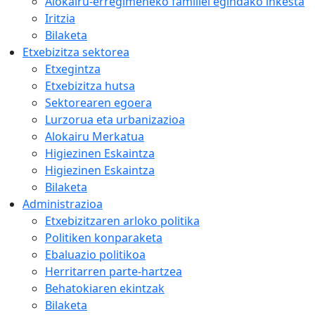
Alokairu-erregimeneko familiei egindako inkesta
Iritzia
Bilaketa
Etxebizitza sektorea
Etxegintza
Etxebizitza hutsa
Sektorearen egoera
Lurzorua eta urbanizazioa
Alokairu Merkatua
Higiezinen Eskaintza
Higiezinen Eskaintza
Bilaketa
Administrazioa
Etxebizitzaren arloko politika
Politiken konparaketa
Ebaluazio politikoa
Herritarren parte-hartzea
Behatokiaren ekintzak
Bilaketa