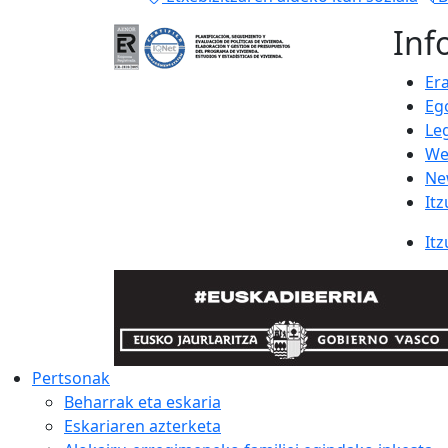
Inf
Er
Eg
Le
We
Ne
Itz
Itz
Pertsonak
Beharrak eta eskaria
Eskariaren azterketa