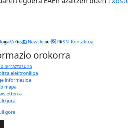
tuaren egoera EAEn azaltzen duen
Txost
loga
Gis
Newsletter
RSS
Kontaktua
ormazio orokorra
abilerraztasuna
oitza elektronikoa
ge informazioa
b mapa
wsletterra
uli gora
uli gora