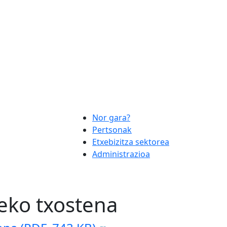
Nor gara?
Pertsonak
Etxebizitza sektorea
Administrazioa
eko txostena