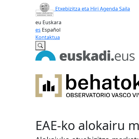
Etxebizitza eta Hiri Agenda Saila
eu
Euskara
es
Español
Kontaktua
EAE-ko alokairu 