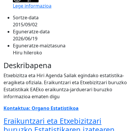
Lege informazioa
Sortze-data
2015/09/02
Eguneratze-data
2026/06/19
Eguneratze-maiztasuna
Hiru hileroko
Deskribapena
Etxebizitza eta Hiri Agenda Sailak egindako estatistika-
eragiketa ofiziala. Eraikuntzari eta Etxebizitzari buruzko
Estatistikak EAEko eraikuntza-jarduerari buruzko
informazioa ematen digu
Kontaktua: Organo Estatistikoa
Eraikuntzari eta Etxebizitzari
buruzko Estatistikaren izatearen