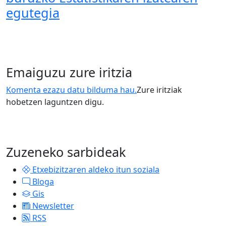
egutegia
Emaiguzu zure iritzia
Komenta ezazu datu bilduma hau.
Zure iritziak
hobetzen laguntzen digu.
Zuzeneko sarbideak
Etxebizitzaren aldeko itun soziala
Bloga
Gis
Newsletter
RSS