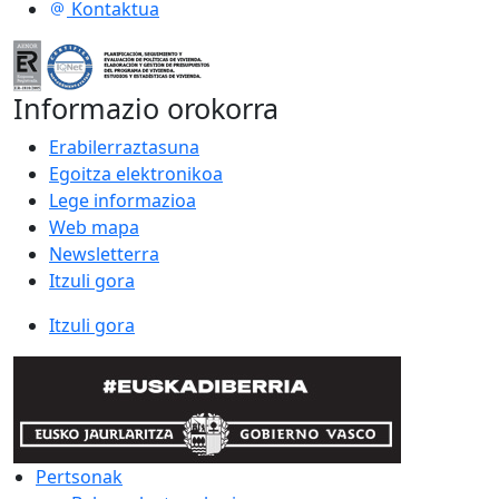
Kontaktua
Informazio orokorra
Erabilerraztasuna
Egoitza elektronikoa
Lege informazioa
Web mapa
Newsletterra
Itzuli gora
Itzuli gora
Pertsonak