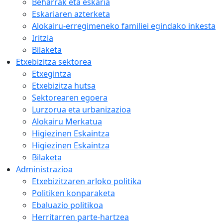
Beharrak eta eskaria
Eskariaren azterketa
Alokairu-erregimeneko familiei egindako inkesta
Iritzia
Bilaketa
Etxebizitza sektorea
Etxegintza
Etxebizitza hutsa
Sektorearen egoera
Lurzorua eta urbanizazioa
Alokairu Merkatua
Higiezinen Eskaintza
Higiezinen Eskaintza
Bilaketa
Administrazioa
Etxebizitzaren arloko politika
Politiken konparaketa
Ebaluazio politikoa
Herritarren parte-hartzea