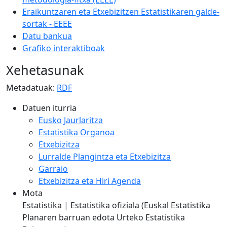
Eraikuntzaren eta Etxebizitzen Estatistikaren galde-
sortak - EEEE
Datu bankua
Grafiko interaktiboak
Xehetasunak
Metadatuak:
RDF
Datuen iturria
Eusko Jaurlaritza
Estatistika Organoa
Etxebizitza
Lurralde Plangintza eta Etxebizitza
Garraio
Etxebizitza eta Hiri Agenda
Mota
Estatistika | Estatistika ofiziala (Euskal Estatistika
Planaren barruan edota Urteko Estatistika