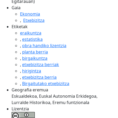
Egitarauan)
Gaia
Ekonomia
,
Etxebizitza
Etiketak
eraikuntza
,
estatistika
,
obra handiko lizentzia
,
planta berria
,
birgaikuntza
,
etxebizitza berriak
,
hirigintza
,
etxebizitza berria
,
Birgaitutako etxebizitza
Geografia eremua
Eskualdekoa, Euskal Autonomia Erkidegoa,
Lurralde Historikoa, Eremu funtzionala
Lizentzia