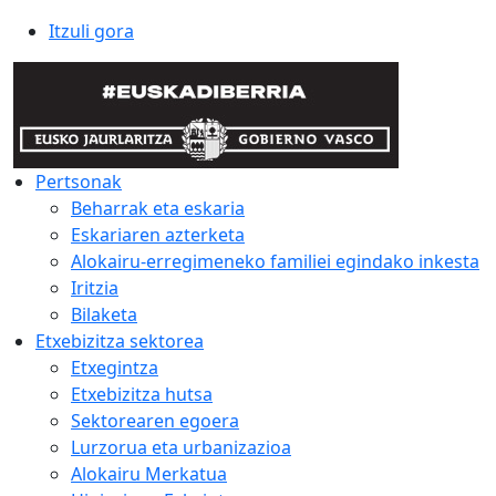
Itzuli gora
Pertsonak
Beharrak eta eskaria
Eskariaren azterketa
Alokairu-erregimeneko familiei egindako inkesta
Iritzia
Bilaketa
Etxebizitza sektorea
Etxegintza
Etxebizitza hutsa
Sektorearen egoera
Lurzorua eta urbanizazioa
Alokairu Merkatua