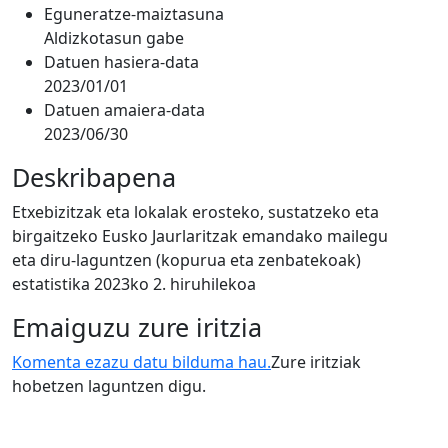
Eguneratze-maiztasuna
Aldizkotasun gabe
Datuen hasiera-data
2023/01/01
Datuen amaiera-data
2023/06/30
Deskribapena
Etxebizitzak eta lokalak erosteko, sustatzeko eta
birgaitzeko Eusko Jaurlaritzak emandako mailegu
eta diru-laguntzen (kopurua eta zenbatekoak)
estatistika 2023ko 2. hiruhilekoa
Emaiguzu zure iritzia
Komenta ezazu datu bilduma hau.
Zure iritziak
hobetzen laguntzen digu.