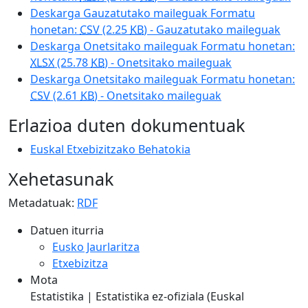
Deskarga Gauzatutako maileguak Formatu
honetan:
CSV
(2.25
KB
) - Gauzatutako maileguak
Deskarga Onetsitako maileguak Formatu honetan:
XLSX
(25.78
KB
) - Onetsitako maileguak
Deskarga Onetsitako maileguak Formatu honetan:
CSV
(2.61
KB
) - Onetsitako maileguak
Erlazioa duten dokumentuak
Euskal Etxebizitzako Behatokia
Xehetasunak
Metadatuak:
RDF
Datuen iturria
Eusko Jaurlaritza
Etxebizitza
Mota
Estatistika | Estatistika ez-ofiziala (Euskal