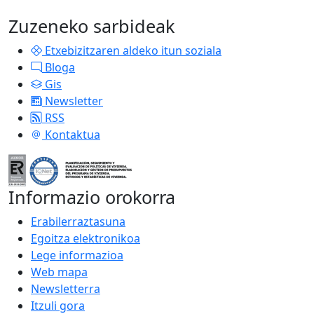
Zuzeneko sarbideak
Etxebizitzaren aldeko itun soziala
Bloga
Gis
Newsletter
RSS
Kontaktua
Informazio orokorra
Erabilerraztasuna
Egoitza elektronikoa
Lege informazioa
Web mapa
Newsletterra
Itzuli gora