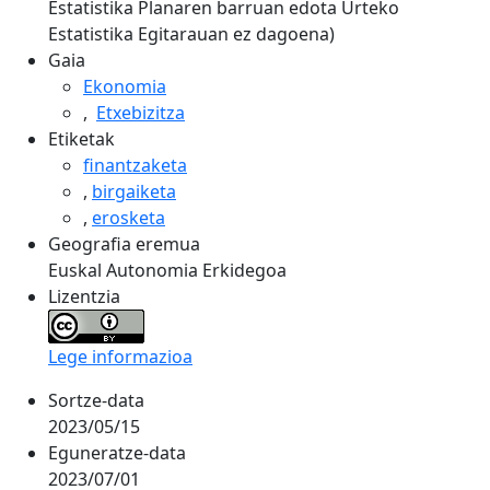
Estatistika Planaren barruan edota Urteko
Estatistika Egitarauan ez dagoena)
Gaia
Ekonomia
,
Etxebizitza
Etiketak
finantzaketa
,
birgaiketa
,
erosketa
Geografia eremua
Euskal Autonomia Erkidegoa
Lizentzia
Lege informazioa
Sortze-data
2023/05/15
Eguneratze-data
2023/07/01