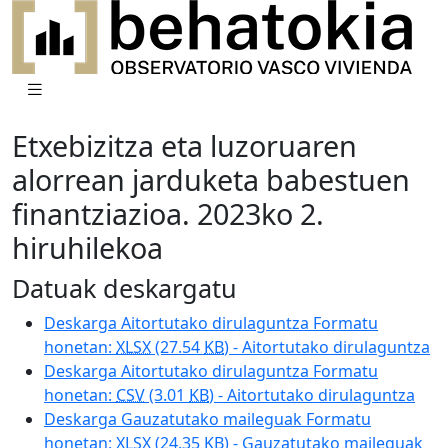
Etxebizitza eta luzoruaren
alorrean jarduketa babestuen
finantziazioa. 2023ko 2.
hiruhilekoa
Datuak deskargatu
Deskarga Aitortutako dirulaguntza Formatu
honetan:
XLSX
(27.54
KB
) - Aitortutako dirulaguntza
Deskarga Aitortutako dirulaguntza Formatu
honetan:
CSV
(3.01
KB
) - Aitortutako dirulaguntza
Deskarga Gauzatutako maileguak Formatu
honetan:
XLSX
(24.35
KB
) - Gauzatutako maileguak