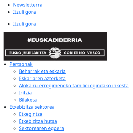
Newsletterra
Itzuli gora
Itzuli gora
Pertsonak
Beharrak eta eskaria
Eskariaren azterketa
Alokairu-erregimeneko familiei egindako inkesta
Iritzia
Bilaketa
Etxebizitza sektorea
Etxegintza
Etxebizitza hutsa
Sektorearen egoera