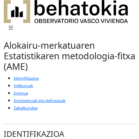
Alokairu-merkatuaren
Estatistikaren metodologia-fitxa
(AME)
Identifikazioa
Helburuak
Eremua
Kontzeptuak eta definizioak
Zabalkundea
IDENTIFIKAZIOA