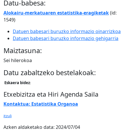
Datu-babesa:
Alokairu-merkatuaren estatistika-eragiketak
(id:
1549)
Datuen babesari buruzko informazio oinarrizkoa
Datuen babesari buruzko informazio gehigarria
Maiztasuna:
Sei hilerokoa
Datu zabaltzeko bestelakoak:
Eskaera bidez
:
Etxebizitza eta Hiri Agenda Saila
Kontaktua: Estatistika Organoa
itzuli
Azken aldaketako data:
2024/07/04