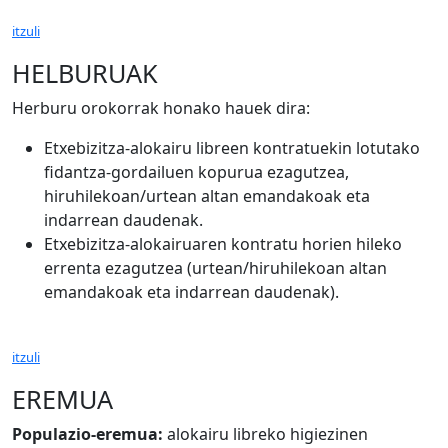
itzuli
HELBURUAK
Herburu orokorrak honako hauek dira:
Etxebizitza-alokairu libreen kontratuekin lotutako
fidantza-gordailuen kopurua ezagutzea,
hiruhilekoan/urtean altan emandakoak eta
indarrean daudenak.
Etxebizitza-alokairuaren kontratu horien hileko
errenta ezagutzea (urtean/hiruhilekoan altan
emandakoak eta indarrean daudenak).
itzuli
EREMUA
Populazio-eremua:
alokairu libreko higiezinen