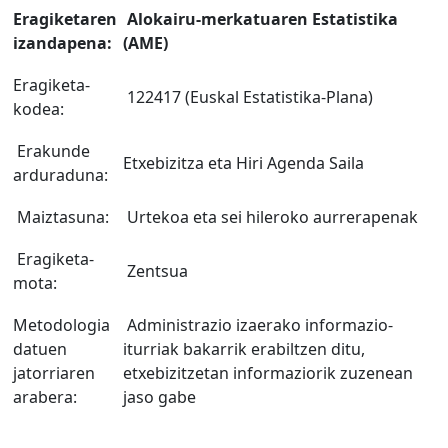
Eragiketaren
Alokairu-merkatuaren Estatistika
izandapena:
(AME)
Eragiketa-
122417 (Euskal Estatistika-Plana)
kodea:
Erakunde
Etxebizitza eta Hiri Agenda Saila
arduraduna:
Maiztasuna:
Urtekoa eta sei hileroko aurrerapenak
Eragiketa-
Zentsua
mota:
Metodologia
Administrazio izaerako informazio-
datuen
iturriak bakarrik erabiltzen ditu,
jatorriaren
etxebizitzetan informaziorik zuzenean
arabera:
jaso gabe