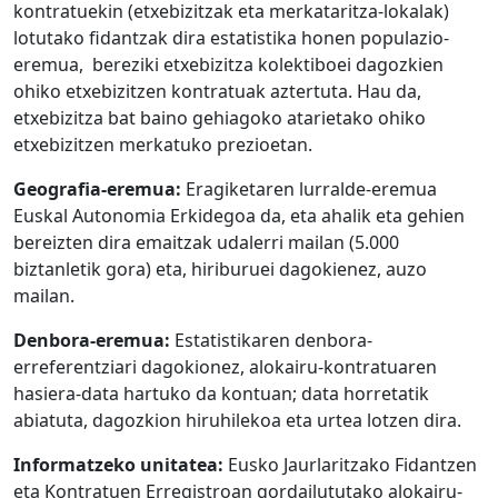
kontratuekin (etxebizitzak eta merkataritza-lokalak)
lotutako fidantzak dira estatistika honen populazio-
eremua, bereziki etxebizitza kolektiboei dagozkien
ohiko etxebizitzen kontratuak aztertuta. Hau da,
etxebizitza bat baino gehiagoko atarietako ohiko
etxebizitzen merkatuko prezioetan.
Geografia-eremua:
Eragiketaren lurralde-eremua
Euskal Autonomia Erkidegoa da, eta ahalik eta gehien
bereizten dira emaitzak udalerri mailan (5.000
biztanletik gora) eta, hiriburuei dagokienez, auzo
mailan.
Denbora-eremua:
Estatistikaren denbora-
erreferentziari dagokionez, alokairu-kontratuaren
hasiera-data hartuko da kontuan; data horretatik
abiatuta, dagozkion hiruhilekoa eta urtea lotzen dira.
Informatzeko unitatea:
Eusko Jaurlaritzako Fidantzen
eta Kontratuen Erregistroan gordailututako alokairu-