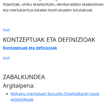
fidantzak, ohiko etxebizitzen, denboraldiko etxebizitzen
eta merkataritza-lokalen kontratuekin lotutakoak.
itzuli
KONTZEPTUAK ETA DEFINIZIOAK
Kontzeptuak eta definizioak
itzuli
ZABALKUNDEA
Argitalpena:
Alokairu-merkatuari buruzko Estatistikaren taula
estatistikoak