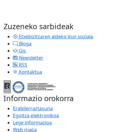
Zuzeneko sarbideak
Etxebizitzaren aldeko itun soziala
Bloga
Gis
Newsletter
RSS
Kontaktua
Informazio orokorra
Erabilerraztasuna
Egoitza elektronikoa
Lege informazioa
Web mapa