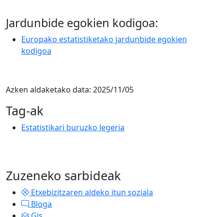
Jardunbide egokien kodigoa:
Europako estatistiketako jardunbide egokien
kodigoa
Azken aldaketako data:
2025/11/05
Tag-ak
Estatistikari buruzko legeria
Zuzeneko sarbideak
Etxebizitzaren aldeko itun soziala
Bloga
Gis