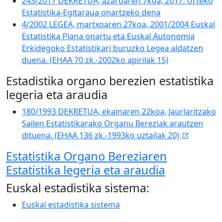
243/2017 DEKRETUA, azaroaren 7koa, 2017. Urteko
Estatistika-Egitaraua onartzeko dena
4/2002 LEGEA, martxoaren 27koa, 2001/2004 Euskal
Estatistika Plana onartu eta Euskal Autonomia
Erkidegoko Estatistikari buruzko Legea aldatzen
duena. (EHAA 70 zk.-2002ko apirilak 15)
Estadistika organo berezien
estatistika
legeria eta araudia
180/1993 DEKRETUA, ekainaren 22koa, Jaurlaritzako
Sailen Estatistikarako Organu Bereziak arautzen
dituena. (EHAA 136 zk.-1993ko uztailak 20)
Estatistika Organo Bereziaren
Estatistika legeria eta araudia
Euskal estadistika sistema:
Euskal estadistika sistema