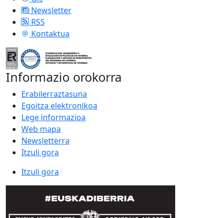
Newsletter
RSS
Kontaktua
Informazio orokorra
Erabilerraztasuna
Egoitza elektronikoa
Lege informazioa
Web mapa
Newsletterra
Itzuli gora
Itzuli gora