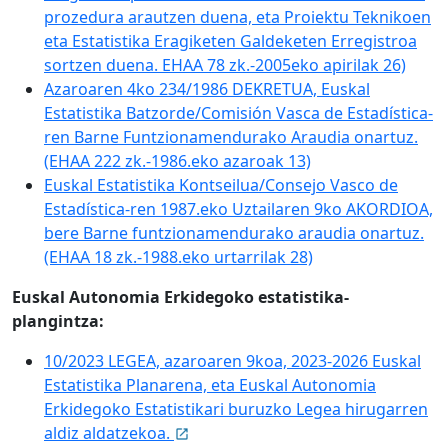
prozedura arautzen duena, eta Proiektu Teknikoen
eta Estatistika Eragiketen Galdeketen Erregistroa
sortzen duena. EHAA 78 zk.-2005eko apirilak 26)
Azaroaren 4ko 234/1986 DEKRETUA, Euskal
Estatistika Batzorde/Comisión Vasca de Estadística-
ren Barne Funtzionamendurako Araudia onartuz.
(EHAA 222 zk.-1986.eko azaroak 13)
Euskal Estatistika Kontseilua/Consejo Vasco de
Estadística-ren 1987.eko Uztailaren 9ko AKORDIOA,
bere Barne funtzionamendurako araudia onartuz.
(EHAA 18 zk.-1988.eko urtarrilak 28)
Euskal Autonomia Erkidegoko estatistika-
plangintza:
10/2023 LEGEA, azaroaren 9koa, 2023-2026 Euskal
Estatistika Planarena, eta Euskal Autonomia
Erkidegoko Estatistikari buruzko Legea hirugarren
aldiz aldatzekoa.