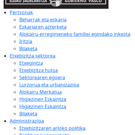
Pertsonak
Beharrak eta eskaria
Eskariaren azterketa
Alokairu-erregimeneko familiei egindako inkesta
Iritzia
Bilaketa
Etxebizitza sektorea
Etxegintza
Etxebizitza hutsa
Sektorearen egoera
Lurzorua eta urbanizazioa
Alokairu Merkatua
Higiezinen Eskaintza
Higiezinen Eskaintza
Bilaketa
Administrazioa
Etxebizitzaren arloko politika