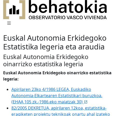
Euskal Autonomia Erkidegoko
Estatistika legeria eta araudia
Euskal Autonomia Erkidegoko
oinarrizko estatistika legeria
Euskal Autonomia Erkidegoko oinarrizko estatistika
legeria:
Apirilaren 23ko 4/1986 LEGEA, Euskadiko
Autonomia-Elkartearen Estatistikari buruzkoa.
(EHAA 105 zk.-1986.eko maiatzak 30)
82/2005 DEKRETUA, apirilaren 12koa, estatistika-
eragiketen proiektu teknikoak onartu ahal izateko