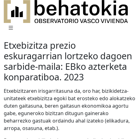
Etxebizitza prezio
eskuragarrian lortzeko dagoen
sarbide-maila: EBko azterketa
konparatiboa. 2023
Etxebizitzaren irisgarritasuna da, oro har, bizikidetza-
unitateek etxebizitza egoki bat erosteko edo alokatzeko
duten gaitasuna, beren gaitasun ekonomikoa agortu
gabe, eguneroko bizitzan ditugun gainerako
beharrezko gastuak ordaindu ahal izateko (elikadura,
arropa, osasuna, etab.).