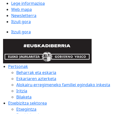
Lege informazioa
Web mapa
Newsletterra
Itzuli gora
Itzuli gora
Pertsonak
Beharrak eta eskaria
Eskariaren azterketa
Alokairu-erregimeneko familiei egindako inkesta
Iritzia
Bilaketa
Etxebizitza sektorea
Etxegintza