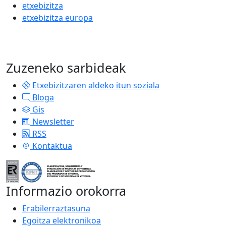
etxebizitza
etxebizitza europa
Zuzeneko sarbideak
Etxebizitzaren aldeko itun soziala
Bloga
Gis
Newsletter
RSS
Kontaktua
Informazio orokorra
Erabilerraztasuna
Egoitza elektronikoa