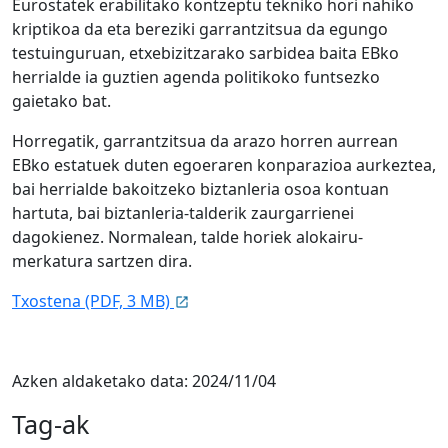
Eurostatek erabilitako kontzeptu tekniko hori nahiko
kriptikoa da eta bereziki garrantzitsua da egungo
testuinguruan, etxebizitzarako sarbidea baita EBko
herrialde ia guztien agenda politikoko funtsezko
gaietako bat.
Horregatik, garrantzitsua da arazo horren aurrean
EBko estatuek duten egoeraren konparazioa aurkeztea,
bai herrialde bakoitzeko biztanleria osoa kontuan
hartuta, bai biztanleria-talderik zaurgarrienei
dagokienez. Normalean, talde horiek alokairu-
merkatura sartzen dira.
Txostena (PDF, 3 MB)
Azken aldaketako data:
2024/11/04
Tag-ak