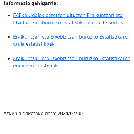
Informazio gehigarria:
EAEko Udalek betetzen dituzten Eraikuntzari eta
Etxebizitzari buruzko Estatistikaren galde-sortak
Eraikuntzari eta Etxebizitzari buruzko Estatistikaren
taula estatistikoak
Eraikuntzari eta Etxebizitzari buruzko Estatistikaren
emaitzen txostenak
Azken aldaketako data:
2024/07/30