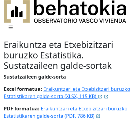
Eraikuntza eta Etxebizitzari
buruzko Estatistika.
Sustatzaileen galde-sortak
Sustatzaileen galde-sorta
Excel formatua:
Eraikuntzari eta Etxebizitzari buruzko
Estatistikaren galde-sorta (XLSX, 115 KB)
PDF formatua:
Eraikuntzari eta Etxebizitzari buruzko
Estatistikaren galde-sorta (PDF, 786 KB)