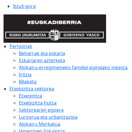
Itzuli gora
Pertsonak
Beharrak eta eskaria
Eskariaren azterketa
Alokairu-erregimeneko familiei egindako inkesta
Iritzia
Bilaketa
Etxebizitza sektorea
Etxegintza
Etxebizitza hutsa
Sektorearen egoera
Lurzorua eta urbanizazioa
Alokairu Merkatua
Higiezinen Eskaintza