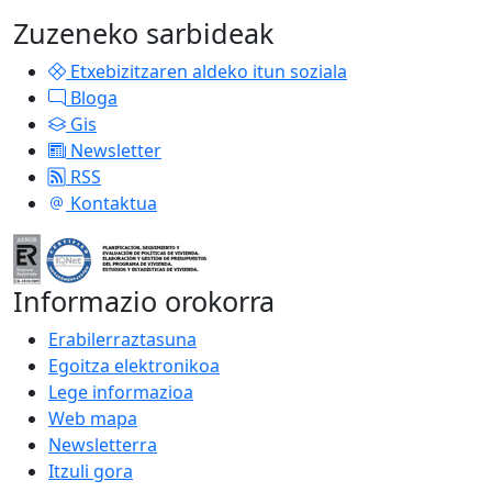
Zuzeneko sarbideak
Etxebizitzaren aldeko itun soziala
Bloga
Gis
Newsletter
RSS
Kontaktua
Informazio orokorra
Erabilerraztasuna
Egoitza elektronikoa
Lege informazioa
Web mapa
Newsletterra
Itzuli gora