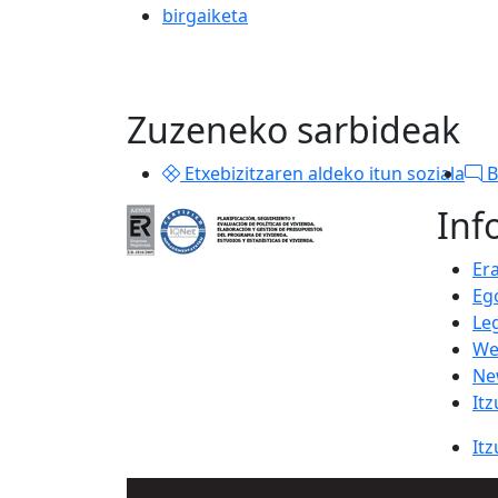
birgaiketa
Zuzeneko sarbideak
Etxebizitzaren aldeko itun soziala
B
Inf
Er
Eg
Le
We
Ne
Itz
Itz