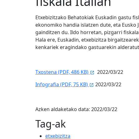
fiskala Italian
Etxebizitzako Behatokiak Euskadin gastu fis
ekonomiko handia islatzen dute, eta Eusko J
gainditzen du. Ildo horretan, pizgarri fiska
Hala ere, Euskadin, etxebizitza birgaitzeare
kenkariek eragindako gastuarekin alderatut
Txostena (PDF, 486 KB)
2022/03/22
Infografia (PDF, 75 KB)
2022/03/22
Azken aldaketako data:
2022/03/22
Tag-ak
etxebizitza