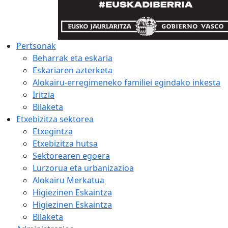
Pertsonak
Beharrak eta eskaria
Eskariaren azterketa
Alokairu-erregimeneko familiei egindako inkesta
Iritzia
Bilaketa
Etxebizitza sektorea
Etxegintza
Etxebizitza hutsa
Sektorearen egoera
Lurzorua eta urbanizazioa
Alokairu Merkatua
Higiezinen Eskaintza
Higiezinen Eskaintza
Bilaketa