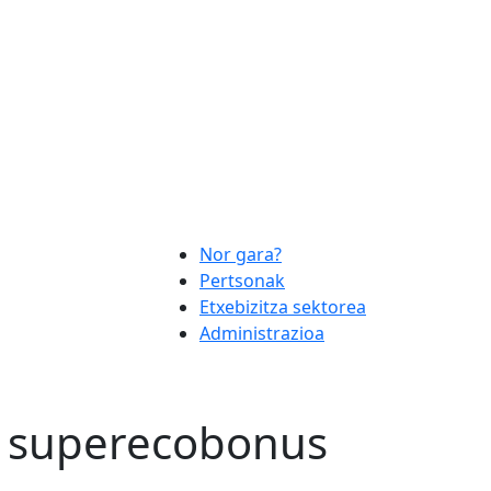
Nor gara?
Pertsonak
Etxebizitza sektorea
Administrazioa
k: superecobonus