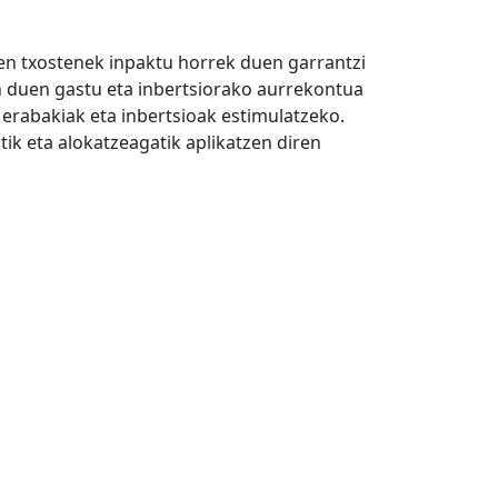
uen txostenek inpaktu horrek duen garrantzi
an duen gastu eta inbertsiorako aurrekontua
n erabakiak eta inbertsioak estimulatzeko.
tik eta alokatzeagatik aplikatzen diren