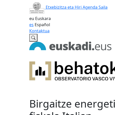
Etxebizitza eta Hiri Agenda Saila
eu
Euskara
es
Español
Kontaktua
Birgaitze energet