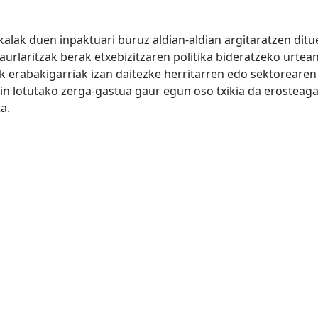
kalak duen inpaktuari buruz aldian-aldian argitaratzen dit
aurlaritzak berak etxebizitzaren politika bideratzeko urte
lak erabakigarriak izan daitezke herritarren edo sektoreare
kin lotutako zerga-gastua gaur egun oso txikia da erosteaga
a.