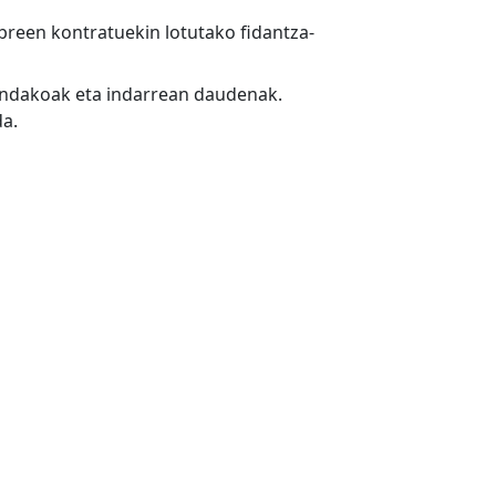
ibreen kontratuekin lotutako fidantza-
andakoak eta indarrean daudenak.
da.