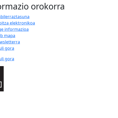
ormazio orokorra
abilerraztasuna
oitza elektronikoa
ge informazioa
b mapa
wsletterra
uli gora
uli gora