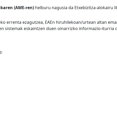
ikaren (AME-ren)
helburu nagusia da Etxebizitza-alokairu l
leko errenta ezagutzea, EAEn hiruhilekoan/urtean altan em
en sistemak eskaintzen duen oinarrizko informazio-iturria 
k: