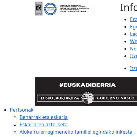
Inf
Er
Eg
Le
We
Ne
Itz
Itz
Pertsonak
Beharrak eta eskaria
Eskariaren azterketa
Alokairu-erregimeneko familiei egindako inkesta