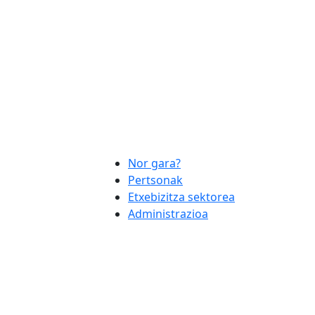
Nor gara?
Pertsonak
Etxebizitza sektorea
Administrazioa