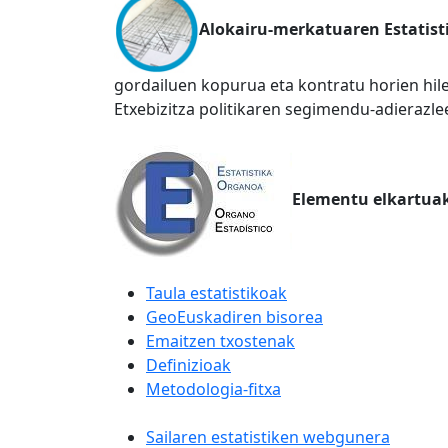
Alokairu-merkatuaren Estatist
gordailuen kopurua eta kontratu horien hi
Etxebizitza politikaren segimendu-adierazle
Elementu elkartua
Taula estatistikoak
GeoEuskadiren bisorea
Emaitzen txostenak
Definizioak
Metodologia-fitxa
Sailaren estatistiken webgunera