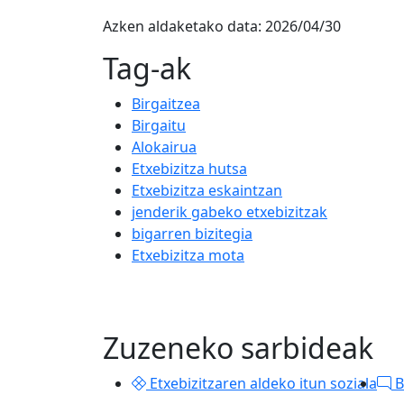
Azken aldaketako data:
2026/04/30
Tag-ak
Birgaitzea
Birgaitu
Alokairua
Etxebizitza hutsa
Etxebizitza eskaintzan
jenderik gabeko etxebizitzak
bigarren bizitegia
Etxebizitza mota
Zuzeneko sarbideak
Etxebizitzaren aldeko itun soziala
B