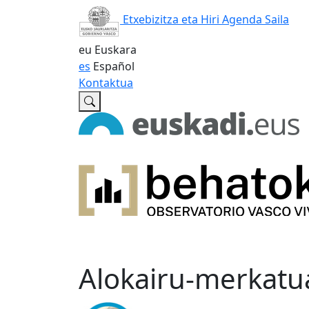
Etxebizitza eta Hiri Agenda Saila
eu
Euskara
es
Español
Kontaktua
Alokairu-merkatua