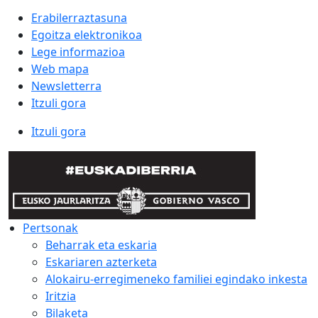
Erabilerraztasuna
Egoitza elektronikoa
Lege informazioa
Web mapa
Newsletterra
Itzuli gora
Itzuli gora
Pertsonak
Beharrak eta eskaria
Eskariaren azterketa
Alokairu-erregimeneko familiei egindako inkesta
Iritzia
Bilaketa