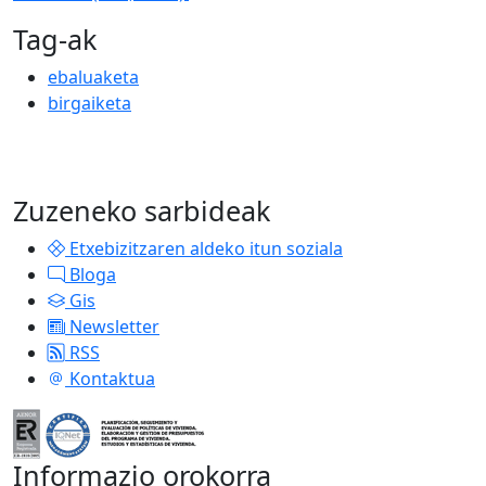
Tag-ak
ebaluaketa
birgaiketa
Zuzeneko sarbideak
Etxebizitzaren aldeko itun soziala
Bloga
Gis
Newsletter
RSS
Kontaktua
Informazio orokorra