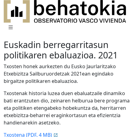
Euskadin berregarritasun
politikaren ebaluazioa. 2021
Txosten honek aurkezten du Eusko Jaurlaritzako
Etxebizitza Sailburuordetzak 2021ean egindako
birgaitze politikaren ebaluazioa.
Txostenak historia luzea duen ebaluatzaile dinamiko
bati erantzuten dio, zeinaren helburua bere programa
eta politiken etengabeko hobekuntza da, herritarren
etxebizitza-beharrei eraginkortasun eta efizientzia
handienarekin asetzeko.
Txostena (PDF, 4 MB)