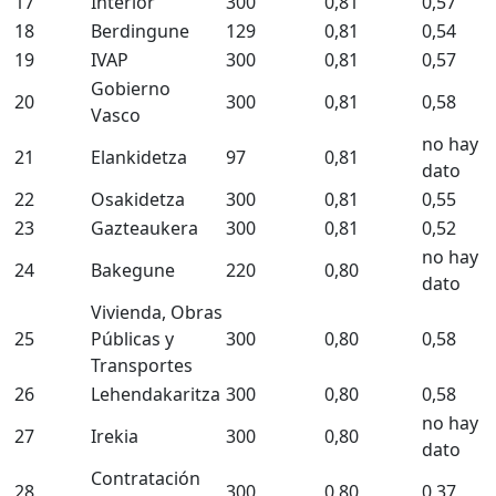
17
Interior
300
0,81
0,57
18
Berdingune
129
0,81
0,54
19
IVAP
300
0,81
0,57
Gobierno
20
300
0,81
0,58
Vasco
no hay
21
Elankidetza
97
0,81
dato
22
Osakidetza
300
0,81
0,55
23
Gazteaukera
300
0,81
0,52
no hay
24
Bakegune
220
0,80
dato
Vivienda, Obras
25
Públicas y
300
0,80
0,58
Transportes
26
Lehendakaritza
300
0,80
0,58
no hay
27
Irekia
300
0,80
dato
Contratación
28
300
0,80
0,37