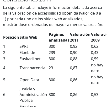
La siguiente tabla incluye información detallada acerca
de la valoración de accesibilidad obtenida (valor de 0 a
1) por cada uno de los sitios web analizados,
mostrándose ordenados de mayor a menor valoración:
Páginas
Valoración
Valorac
Posición
Sitio Web
analizadas
2011
2009
1
SPRI
300
0,92
0,62
2
Etxebide
239
0,90
0,43
3
Euskadi.net
300
0,88
0,59
no hay
4
Transparencia
23
0,87
dato
no hay
5
Open Data
300
0,86
dato
Justicia y
6
Administración
300
0,86
0,53
Pública
Empleo y