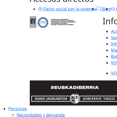
Pacto social por la vivienda
Blog
Inf
Acc
Se
In
Ma
Bo
VO
VO
Personas
Necesidades y demanda