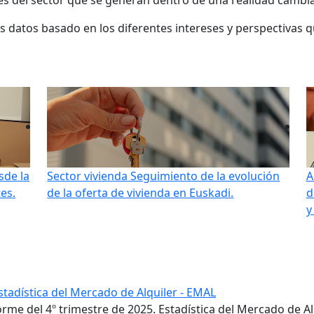
mes del sector que se generan dentro de una realidad camb
los datos basado en los diferentes intereses y perspectivas 
sde la
Sector vivienda
Seguimiento de la evolución
A
es.
de la oferta de vivienda en Euskadi.
d
y
stadística del Mercado de Alquiler - EMAL
forme del 4º trimestre de 2025. Estadística del Mercado de A