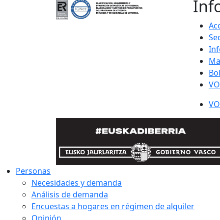
Inf
Acc
Se
In
Ma
Bo
VO
VO
Personas
Necesidades y demanda
Análisis de demanda
Encuestas a hogares en régimen de alquiler
Opinión