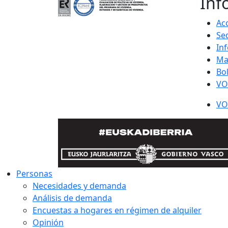
Inf
Acc
Se
In
Ma
Bo
VO
VO
Personas
Necesidades y demanda
Análisis de demanda
Encuestas a hogares en régimen de alquiler
Opinión