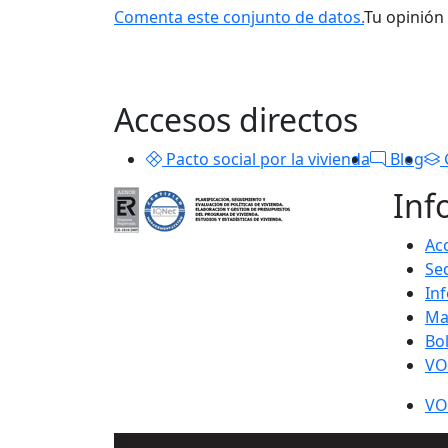
Comenta este conjunto de datos.
Tu opinión
Accesos directos
Pacto social por la vivienda
Blog
Inf
Acc
Se
In
Ma
Bo
VO
VO