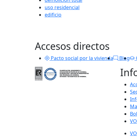
demolición total
uso residencial
edificio
Accesos directos
Pacto social por la vivienda
Blog
Inf
Acc
Se
In
Ma
Bo
VO
VO